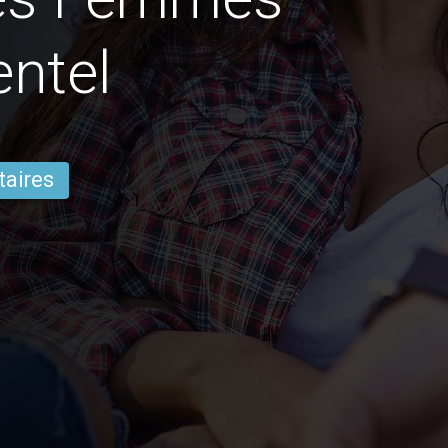
ntel
taires