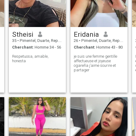
Stheisi
Eridania
35
•
Pimentel, Duarte, Rep.Dominicaine
26
•
Pimentel, Duarte, Rep.Dominicaine
Cherchant:
Homme 34 - 56
Cherchant:
Homme 43 - 80
Respetuosa, amable,
je suis une femme gentille
honesta
affectueuse et joyeuse
ogareña j’aime sourire et
partager