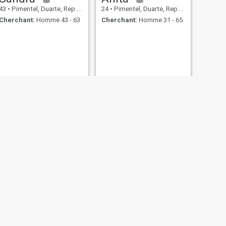
43
•
Pimentel, Duarte, Rep.Dominicaine
24
•
Pimentel, Duarte, Rep.Dominicaine
Cherchant:
Homme 43 - 63
Cherchant:
Homme 31 - 65
SUIVANT
Karmaletta
41
•
Pimentel, Duarte, Rep.Dominicaine