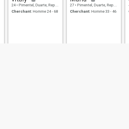
24
•
Pimentel, Duarte, Rep.Dominicaine
27
•
Pimentel, Duarte, Rep.Dominicaine
Cherchant:
Homme 24 - 68
Cherchant:
Homme 33 - 46
okingschristabel
lavimli
39
•
Pimentel, Duarte, Rep.Dominicaine
40
•
Pimentel, Duarte, Rep.Dominicaine