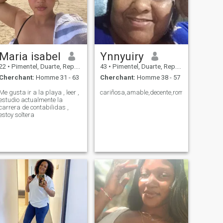
Maria isabel
Ynnyuiry
22
•
Pimentel, Duarte, Rep.Dominicaine
43
•
Pimentel, Duarte, Rep.Dominicaine
Cherchant:
Homme 31 - 63
Cherchant:
Homme 38 - 57
Me gusta ir a la playa , leer ,
cariñosa,amable,decente,romantica
estudio actualmente la
carrera de contabilidas ,
estoy soltera