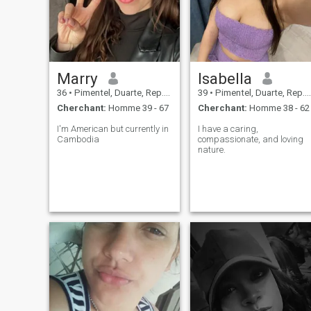
Marry
Isabella
36
•
Pimentel, Duarte, Rep.Dominicaine
39
•
Pimentel, Duarte, Rep.Dominicaine
Cherchant:
Homme 39 - 67
Cherchant:
Homme 38 - 62
I'm American but currently in
I have a caring,
Cambodia
compassionate, and loving
nature.