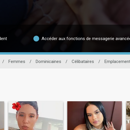
dent
Accéder aux fonctions de messagerie avancé
/
Femmes
/
Dominicaines
/
Célibataires
/
Emplacemen