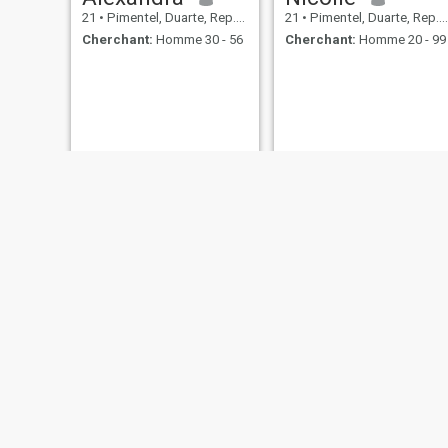
21
•
Pimentel, Duarte, Rep.Dominicaine
21
•
Pimentel, Duarte, Rep.Dominicaine
Cherchant:
Homme 30 - 56
Cherchant:
Homme 20 - 99
NegroRD
Yomairi
34
•
Pimentel, Duarte, Rep.Dominicaine
19
•
Pimentel, Duarte, Rep.Dominicaine