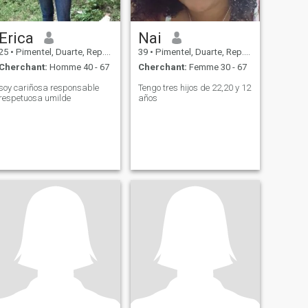
Erica
Nai
25
•
Pimentel, Duarte, Rep.Dominicaine
39
•
Pimentel, Duarte, Rep.Dominicaine
Cherchant:
Homme 40 - 67
Cherchant:
Femme 30 - 67
soy cariñosa responsable
Tengo tres hijos de 22,20 y 12
respetuosa umilde
años