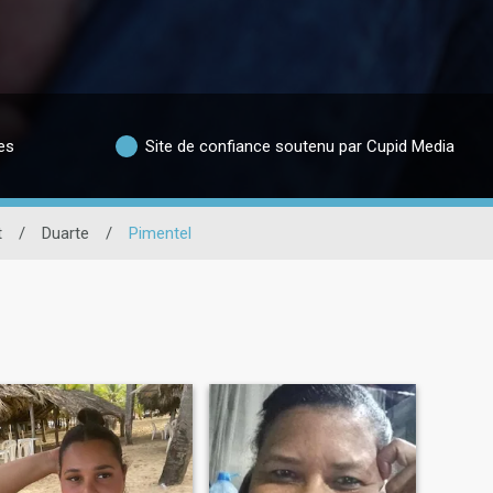
es
Site de confiance soutenu par Cupid Media
t
/
Duarte
/
Pimentel