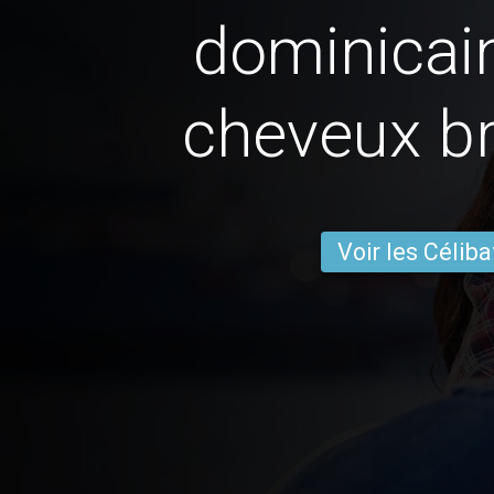
dominicai
cheveux br
Voir les Céliba