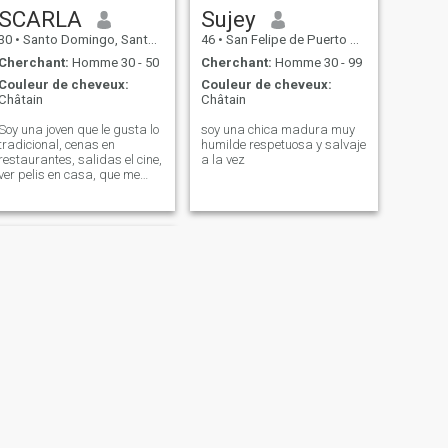
SCARLA
Sujey
30
•
Santo Domingo, Santo Domingo, Rep.Dominicaine
46
•
San Felipe de Puerto Plata, Puerto Plata, Rep.Dominicaine
Cherchant:
Homme 30 - 50
Cherchant:
Homme 30 - 99
Couleur de cheveux:
Couleur de cheveux:
Châtain
Châtain
Soy una joven que le gusta lo
soy una chica madura muy
tradicional, cenas en
humilde respetuosa y salvaje
restaurantes, salidas el cine,
a la vez
ver pelis en casa, que me
envíen flores 🌷 y estoy
buscando una relación
estable.
SUIVANT
Perla