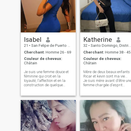
Isabel
Katherine
21
•
San Felipe de Puerto Plata, Puerto Plata, Rep.Dominicaine
32
•
Santo Domingo, Distrito Nacional, Rep.Dominicaine
Cherchant:
Homme 26 - 69
Cherchant:
Homme 38 - 45
Couleur de cheveux:
Couleur de cheveux:
Châtain
Châtain
Je suis une femme douce et
Mère de deux beaux enfants
féminine qui croit en la
Ricar et kevin sont ma vie...
loyauté, l’affection et en la
Je suis mère avant d'être un
construction de quelque
femme chargée d'esprit
chose de significatif. J'aime
d'entreprise, et surtout une
les bonnes conversations, les
femme très travailleuse,
dîners confortables, les soins
j'adore gagner mon propre
de la peau et rendre la vie
argent pour ne pas avoir à
belle de petites manières.
dépendre d'un homme
J’admire les hommes
quelconque, je ne suis pas u
respectueux, généreux et qui
chanteur comme vous le dite
savent ce qu’ils veulent. Si
dans mon pays... si vous
vous cherchez une femme au
voulez savoir plus vous
cœur doux avec qui
pouvez me demander...