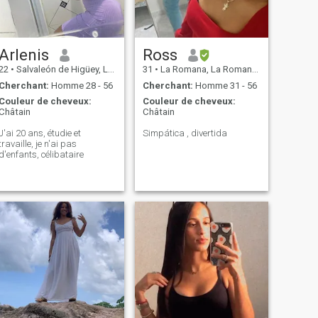
Arlenis
Ross
22
•
Salvaleón de Higüey, La Altagracia, Rep.Dominicaine
31
•
La Romana, La Romana, Rep.Dominicaine
Cherchant:
Homme 28 - 56
Cherchant:
Homme 31 - 56
Couleur de cheveux:
Couleur de cheveux:
Châtain
Châtain
J'ai 20 ans, étudie et
Simpática , divertida
travaille, je n'ai pas
d'enfants, célibataire