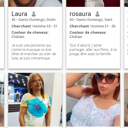
Laura
rosaura
43
•
Santo Domingo, Distrito Nacional, Rep.Dominicaine
30
•
Santo Domingo, Santo Domingo, Rep.Dominicaine
Cherchant:
Homme 35 - 51
Cherchant:
Homme 31 - 56
Couleur de cheveux:
Couleur de cheveux:
Châtain
Châtain
Je suis une personne qui
Tout d'abord, j'aime
j'aime la musique un bon
partager, aller aux films, à la
dîner et marcher au clair de
plage, être avec la famille.
lune Je suis romantique