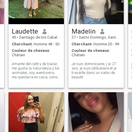
pas de sens une relation où il
n'y a pas d'amour, si vous
voulez trouver, l'amour
bertdadero, et la folie, ici
j'attends mon amour--
Laudette
Madelin
45
•
Santiago de los Caballeros, Santiago, Rep.Dominicaine
27
•
Santo Domingo, Santo Domingo, Rep.Dominicaine
Cherchant:
Homme 48 - 50
Cherchant:
Homme 20 - 99
Couleur de cheveux:
Couleur de cheveux:
Châtain
Châtain
Amante del café y de bailar,
Je suis dominicaine, j'ai 27
me gusta la naturaleza y los
ans, je suis célibataire et je
animales, soy aventurera,
travaille dans un salon de
me quedaría en casa, como
beauté
salir sin estar planificado,
amo la playa