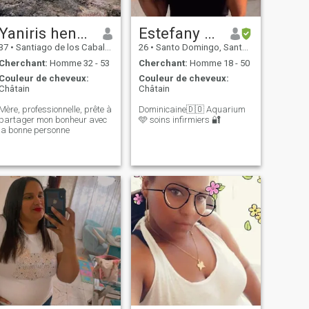
Yaniris henriquez
Estefany Matos.💙
37
•
Santiago de los Caballeros, Santiago, Rep.Dominicaine
26
•
Santo Domingo, Santo Domingo, Rep.Dominicaine
Cherchant:
Homme 32 - 53
Cherchant:
Homme 18 - 50
Couleur de cheveux:
Couleur de cheveux:
Châtain
Châtain
Mère, professionnelle, prête à
Dominicaine🇩🇴 Aquarium
partager mon bonheur avec
🩵 soins infirmiers 🔐
la bonne personne