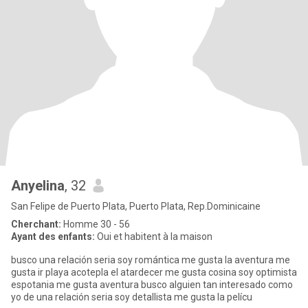
Anyelina
, 32
San Felipe de Puerto Plata, Puerto Plata, Rep.Dominicaine
Cherchant:
Homme 30 - 56
Ayant des enfants:
Oui et habitent à la maison
busco una relación seria soy romántica me gusta la aventura me
gusta ir playa acotepla el atardecer me gusta cosina soy optimista
espotania me gusta aventura busco alguien tan interesado como
yo de una relación seria soy detallista me gusta la pelícu