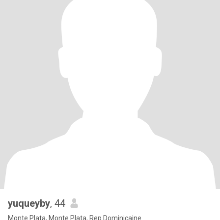
yuqueyby
, 44
Monte Plata, Monte Plata, Rep.Dominicaine