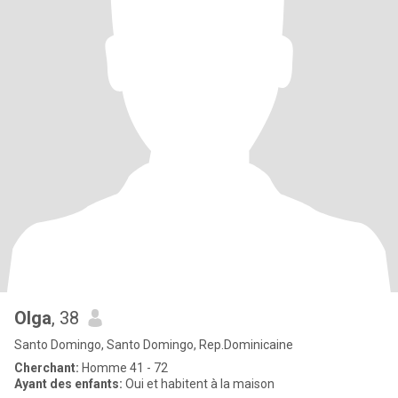
Olga
, 38
Santo Domingo, Santo Domingo, Rep.Dominicaine
Cherchant:
Homme 41 - 72
Ayant des enfants:
Oui et habitent à la maison