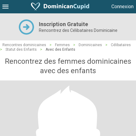
Connexion
Inscription Gratuite
Rencontrez des Célibataires Dominicaine
Rencontres dominicaines
>
Femmes
>
Dominicaines
>
Célibataires
>
Statut des Enfants
>
Avec des Enfants
Rencontrez des femmes dominicaines
avec des enfants