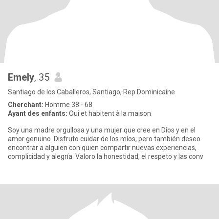
Emely
, 35
Santiago de los Caballeros, Santiago, Rep.Dominicaine
Cherchant:
Homme 38 - 68
Ayant des enfants:
Oui et habitent à la maison
Soy una madre orgullosa y una mujer que cree en Dios y en el
amor genuino. Disfruto cuidar de los míos, pero también deseo
encontrar a alguien con quien compartir nuevas experiencias,
complicidad y alegría. Valoro la honestidad, el respeto y las conv