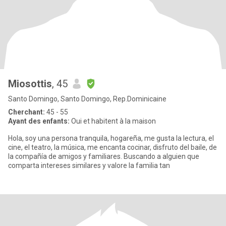
Miosottis
, 45
Santo Domingo, Santo Domingo, Rep.Dominicaine
Cherchant:
45 - 55
Ayant des enfants:
Oui et habitent à la maison
Hola, soy una persona tranquila, hogareña, me gusta la lectura, el
cine, el teatro, la música, me encanta cocinar, disfruto del baile, de
la compañía de amigos y familiares. Buscando a alguien que
comparta intereses similares y valore la familia tan