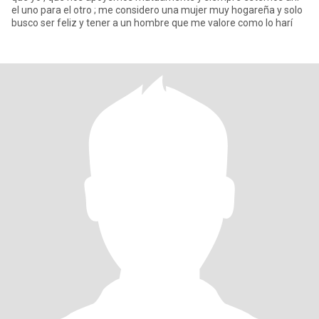
el uno para el otro ; me considero una mujer muy hogareña y solo
busco ser feliz y tener a un hombre que me valore como lo harí