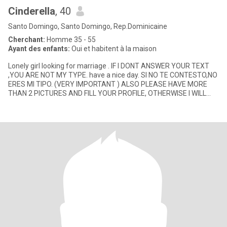
Cinderella
, 40
Santo Domingo, Santo Domingo, Rep.Dominicaine
Cherchant:
Homme 35 - 55
Ayant des enfants:
Oui et habitent à la maison
Lonely girl looking for marriage . IF I DONT ANSWER YOUR TEXT
,YOU ARE NOT MY TYPE. have a nice day. SI NO TE CONTESTO,NO
ERES MI TIPO. (VERY IMPORTANT ) ALSO PLEASE HAVE MORE
THAN 2 PICTURES AND FILL YOUR PROFILE, OTHERWISE I WILL
NOT ANSWER