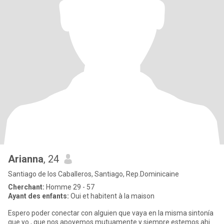
Arianna
, 24
Santiago de los Caballeros, Santiago, Rep.Dominicaine
Cherchant:
Homme 29 - 57
Ayant des enfants:
Oui et habitent à la maison
Espero poder conectar con alguien que vaya en la misma sintonía
que yo , que nos apoyemos mutuamente y siempre estemos ahi