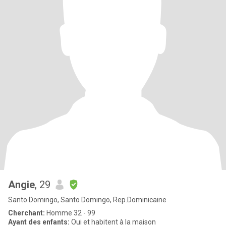
Angie
, 29
Santo Domingo, Santo Domingo, Rep.Dominicaine
Cherchant:
Homme 32 - 99
Ayant des enfants:
Oui et habitent à la maison