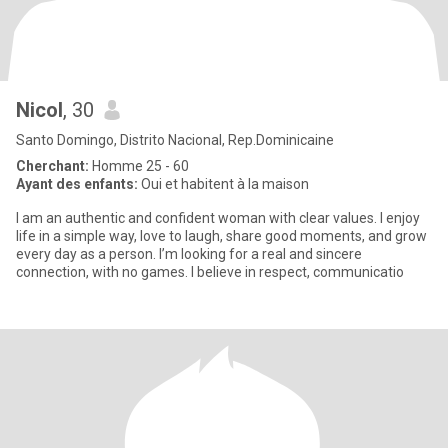
Nicol
, 30
Santo Domingo, Distrito Nacional, Rep.Dominicaine
Cherchant:
Homme 25 - 60
Ayant des enfants:
Oui et habitent à la maison
I am an authentic and confident woman with clear values. I enjoy
life in a simple way, love to laugh, share good moments, and grow
every day as a person. I’m looking for a real and sincere
connection, with no games. I believe in respect, communicatio