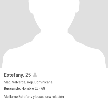
Estefany
, 25
Mao, Valverde, Rep. Dominicana
Buscando:
Hombre 25 - 68
Me llamo Estefany y busco una relación