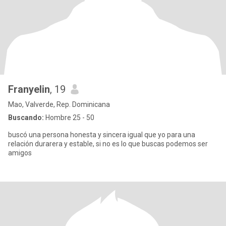
Franyelin
, 19
Mao, Valverde, Rep. Dominicana
Buscando:
Hombre 25 - 50
buscó una persona honesta y sincera igual que yo para una
relación durarera y estable, si no es lo que buscas podemos ser
amigos