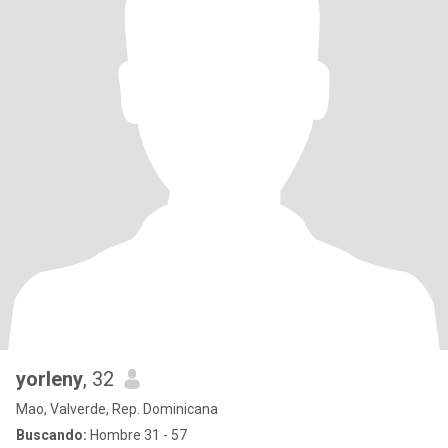
yorleny
, 32
Mao, Valverde, Rep. Dominicana
Buscando:
Hombre 31 - 57