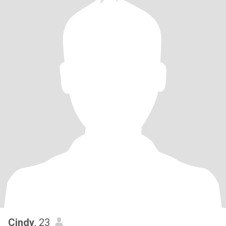
Cindy
, 23