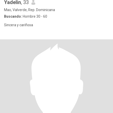
Yadelin
, 33
Mao, Valverde, Rep. Dominicana
Buscando:
Hombre 30 - 60
Sincera y cariñosa