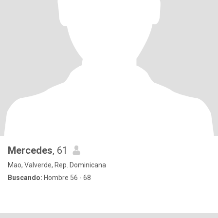
Mercedes
, 61
Mao, Valverde, Rep. Dominicana
Buscando:
Hombre 56 - 68