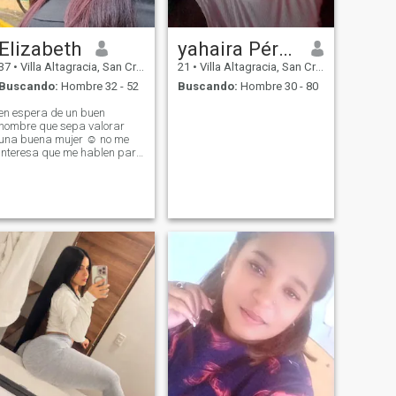
Elizabeth
yahaira Pérez
37
•
Villa Altagracia, San Cristóbal, Rep. Dominicana
21
•
Villa Altagracia, San Cristóbal, Rep. Dominicana
Buscando:
Hombre 32 - 52
Buscando:
Hombre 30 - 80
en espera de un buen
hombre que sepa valorar
una buena mujer ☺️ no me
interesa que me hablen para
ofrecerme sexo ni enviar fotos
desnudos, si es así no lo
haga