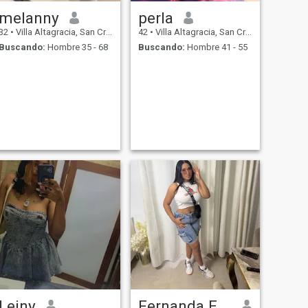
melanny
perla
32
•
Villa Altagracia, San Cristóbal, Rep. Dominicana
42
•
Villa Altagracia, San Cristóbal, Rep. Dominicana
Buscando:
Hombre 35 - 68
Buscando:
Hombre 41 - 55
Leiny
Fernanda Encarnación