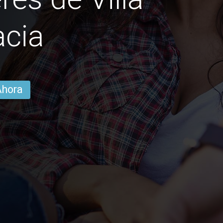
acia
Ahora