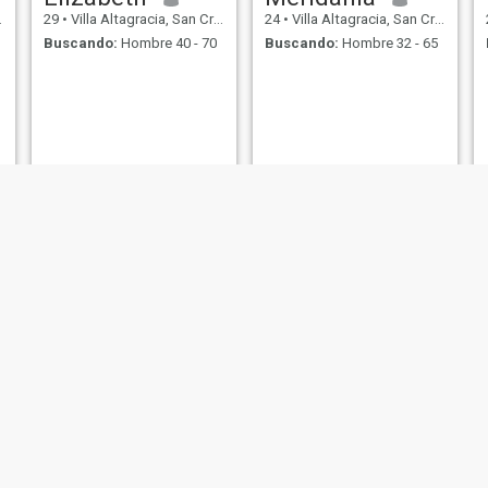
29
•
Villa Altagracia, San Cristóbal, Rep. Dominicana
24
•
Villa Altagracia, San Cristóbal, Rep. Dominicana
Buscando:
Hombre 40 - 70
Buscando:
Hombre 32 - 65
Rossy Reyes
Marlenis
31
•
Villa Altagracia, San Cristóbal, Rep. Dominicana
29
•
Villa Altagracia, San Cristóbal, Rep. Dominicana