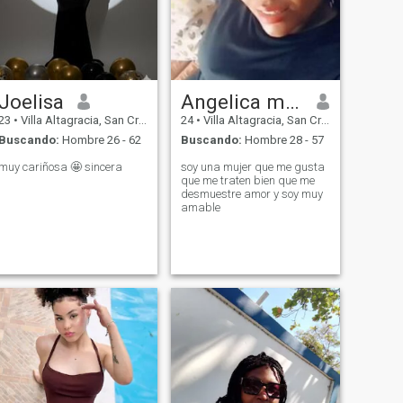
Joelisa
Angelica maria
23
•
Villa Altagracia, San Cristóbal, Rep. Dominicana
24
•
Villa Altagracia, San Cristóbal, Rep. Dominicana
Buscando:
Hombre 26 - 62
Buscando:
Hombre 28 - 57
muy cariñosa 🤩 sincera
soy una mujer que me gusta
que me traten bien que me
desmuestre amor y soy muy
amable