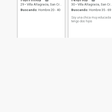
29
•
Villa Altagracia, San Cristóbal, Rep. Dominicana
30
•
Villa Altagracia, San Cristóbal, Rep. Dominicana
Buscando:
Hombre 20 - 40
Buscando:
Hombre 35 - 69
Soy una chica muy educada
tengo dos hijos
la shorty
Eddyleni
25
•
Villa Altagracia, San Cristóbal, Rep. Dominicana
30
•
Villa Altagracia, San Cristóbal, Rep. Dominicana