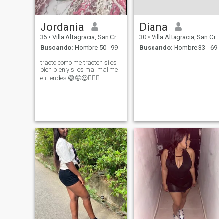
Jordania
Diana
36
•
Villa Altagracia, San Cristóbal, Rep. Dominicana
30
•
Villa Altagracia, San Cristóbal, Rep. Dominicana
Buscando:
Hombre 50 - 99
Buscando:
Hombre 33 - 69
tracto como me tracten si es
bien bien y si es mal mal me
entiendes 😅🤪😌🤦🏼‍♀️