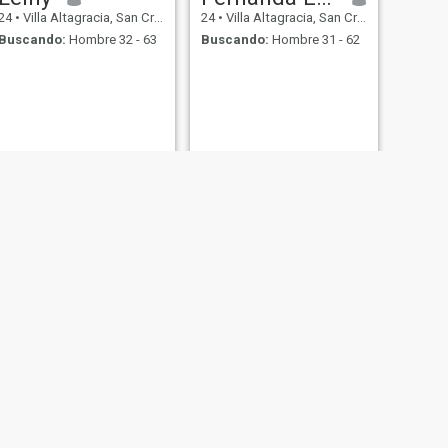
24
•
Villa Altagracia, San Cristóbal, Rep. Dominicana
24
•
Villa Altagracia, San Cristóbal, Rep. Dominicana
Buscando:
Hombre 32 - 63
Buscando:
Hombre 31 - 62
SIGUIENTE
Gladys
34
•
Villa Altagracia, San Cristóbal, Rep. Dominicana