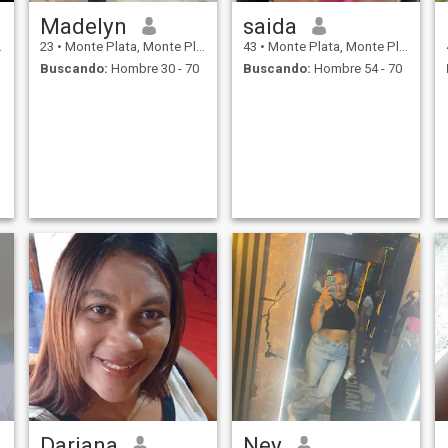
Madelyn
saida
23
•
Monte Plata, Monte Plata, Rep. Dominicana
43
•
Monte Plata, Monte Plata, Rep. Dominicana
Buscando:
Hombre 30 - 70
Buscando:
Hombre 54 - 70
Dariana
Ney