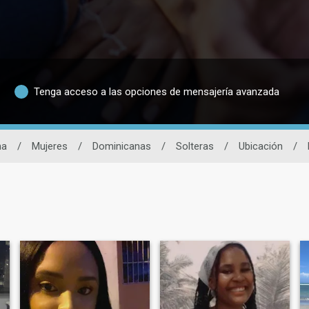
Tenga acceso a las opciones de mensajería avanzada
na
/
Mujeres
/
Dominicanas
/
Solteras
/
Ubicación
/