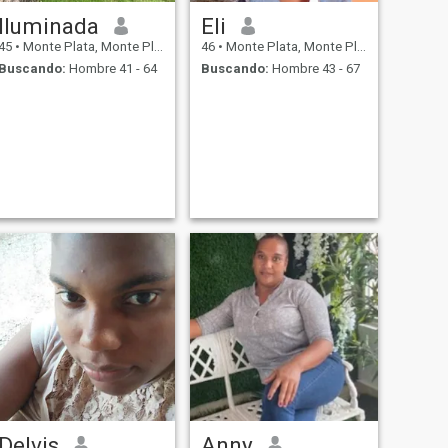
Iluminada
Eli
45
•
Monte Plata, Monte Plata, Rep. Dominicana
46
•
Monte Plata, Monte Plata, Rep. Dominicana
Buscando:
Hombre 41 - 64
Buscando:
Hombre 43 - 67
Delvis
Anny