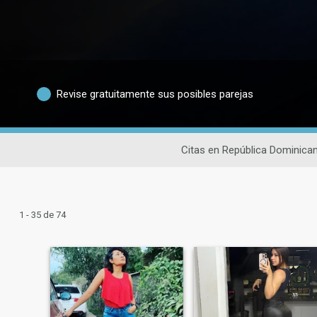
Revise gratuitamente sus posibles parejas
Citas en República Dominica
1 - 35 de 74