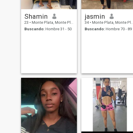
Shamin
jasmin
23
•
Monte Plata, Monte Plata, Rep. Dominicana
34
•
Monte Plata, Monte Plata, Rep. Dominicana
Buscando:
Hombre 31 - 50
Buscando:
Hombre 70 - 89