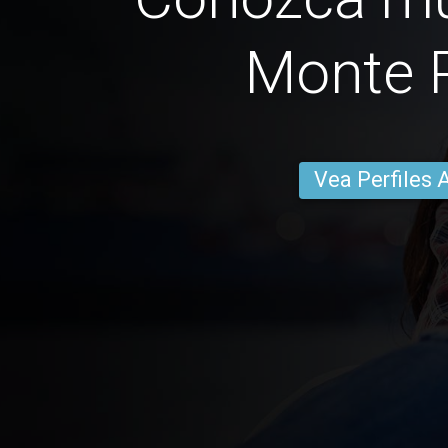
Monte P
Vea Perfiles 