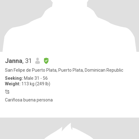
Janna
, 31
San Felipe de Puerto Plata, Puerto Plata, Dominican Republic
Seeking:
Male 31 - 56
Weight:
113 kg (249 lb)
🥰
Cariñosa buena persona