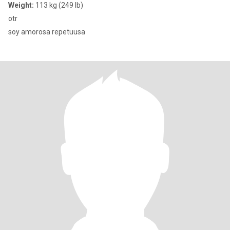
Weight:
113 kg (249 lb)
otr
soy amorosa repetuusa