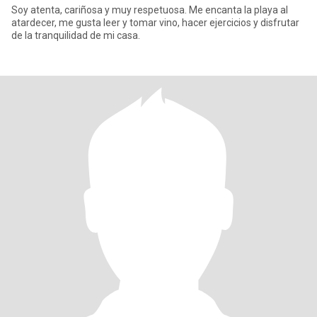
Soy atenta, cariñosa y muy respetuosa. Me encanta la playa al
atardecer, me gusta leer y tomar vino, hacer ejercicios y disfrutar
de la tranquilidad de mi casa.