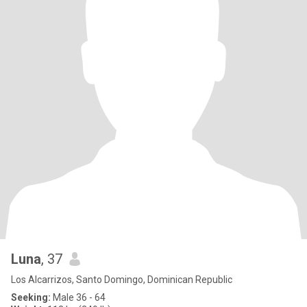
Luna
, 37
Los Alcarrizos, Santo Domingo, Dominican Republic
Seeking:
Male 36 - 64