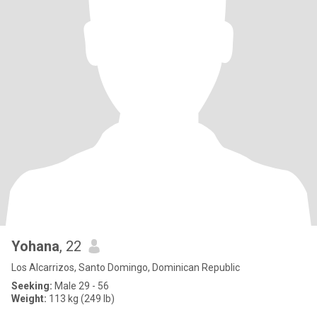
Yohana
, 22
Los Alcarrizos, Santo Domingo, Dominican Republic
Seeking:
Male 29 - 56
Weight:
113 kg (249 lb)