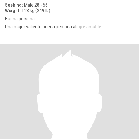
Seeking:
Male 28 - 56
Weight:
113 kg (249 lb)
Buena persona
Una mujer valiente buena persona alegre amable