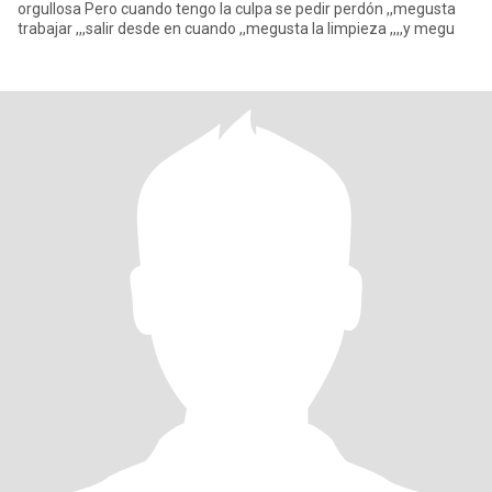
orgullosa Pero cuando tengo la culpa se pedir perdón ,,megusta
trabajar ,,,salir desde en cuando ,,megusta la limpieza ,,,,y megu