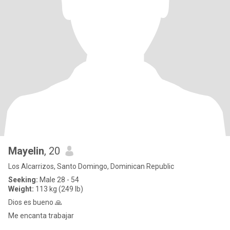
Mayelin
, 20
Los Alcarrizos, Santo Domingo, Dominican Republic
Seeking:
Male 28 - 54
Weight:
113 kg (249 lb)
Dios es bueno 🙏
Me encanta trabajar