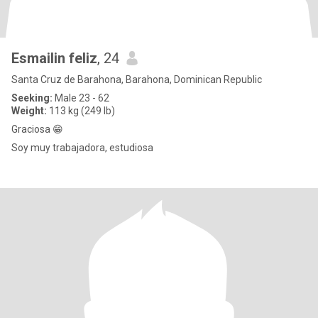
Esmailin feliz
, 24
Santa Cruz de Barahona, Barahona, Dominican Republic
Seeking:
Male 23 - 62
Weight:
113 kg (249 lb)
Graciosa 😁
Soy muy trabajadora, estudiosa