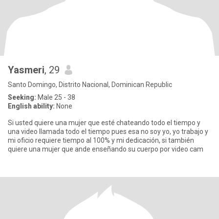
Yasmeri
, 29
Santo Domingo, Distrito Nacional, Dominican Republic
Seeking:
Male 25 - 38
English ability:
None
Si usted quiere una mujer que esté chateando todo el tiempo y
una video llamada todo el tiempo pues esa no soy yo, yo trabajo y
mi oficio requiere tiempo al 100% y mi dedicación, si también
quiere una mujer que ande enseñando su cuerpo por video cam