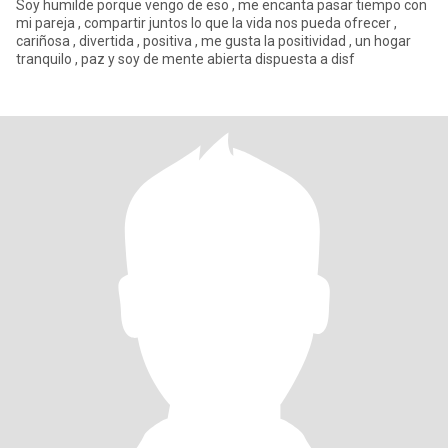
Soy humilde porque vengo de eso , me encanta pasar tiempo con
mi pareja , compartir juntos lo que la vida nos pueda ofrecer ,
cariñosa , divertida , positiva , me gusta la positividad , un hogar
tranquilo , paz y soy de mente abierta dispuesta a disf