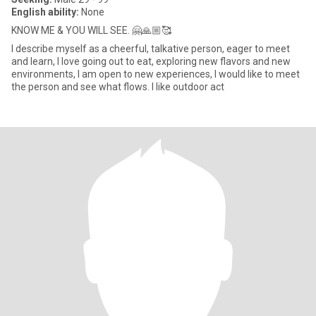
English ability:
None
KNOW ME & YOU WILL SEE. 🤗🙏🏼🥰
I describe myself as a cheerful, talkative person, eager to meet
and learn, I love going out to eat, exploring new flavors and new
environments, I am open to new experiences, I would like to meet
the person and see what flows. I like outdoor act