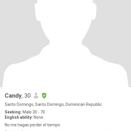
Candy
, 30
Santo Domingo, Santo Domingo, Dominican Republic
Seeking:
Male 30 - 70
English ability:
None
No me hagas perder el tiempo