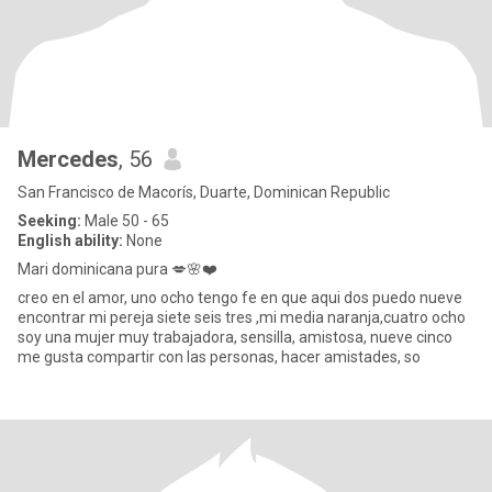
Mercedes
, 56
San Francisco de Macorís, Duarte, Dominican Republic
Seeking:
Male 50 - 65
English ability:
None
Mari dominicana pura 💋🌸❤️
creo en el amor, uno ocho tengo fe en que aqui dos puedo nueve
encontrar mi pereja siete seis tres ,mi media naranja,cuatro ocho
soy una mujer muy trabajadora, sensilla, amistosa, nueve cinco
me gusta compartir con las personas, hacer amistades, so