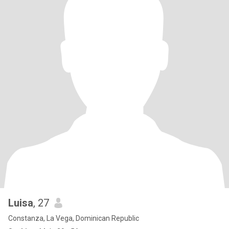
Luisa
, 27
Constanza, La Vega, Dominican Republic