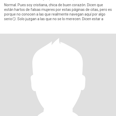
Normal. Pues soy cristiana, chica de buen corazón. Dicen que
están hartos de falsas mujeres por estas páginas de citas, pero es
porque no conocen a las que realmente navegan aquí por algo
serio🙄. Solo juzgan a las que no se lo merecen. Dicen estar a