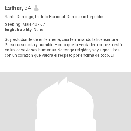
Esther
, 34
Santo Domingo, Distrito Nacional, Dominican Republic
Seeking:
Male 40 - 67
English ability:
None
Soy estudiante de enfermería, casi terminando la licenciatura.
Persona sencilla y humilde – creo que la verdadera riqueza está
en las conexiones humanas. No tengo religión y soy signo Libra,
con un corazón que valora el respeto por encima de todo. Di