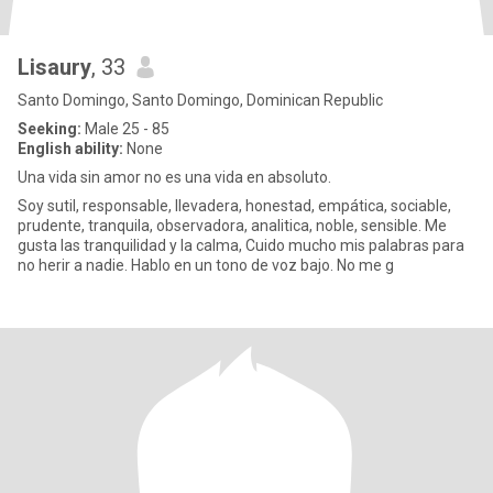
Lisaury
, 33
Santo Domingo, Santo Domingo, Dominican Republic
Seeking:
Male 25 - 85
English ability:
None
Una vida sin amor no es una vida en absoluto.
Soy sutil, responsable, llevadera, honestad, empática, sociable,
prudente, tranquila, observadora, analitica, noble, sensible. Me
gusta las tranquilidad y la calma, Cuido mucho mis palabras para
no herir a nadie. Hablo en un tono de voz bajo. No me g