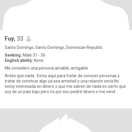
Fuy
, 33
Santo Domingo, Santo Domingo, Dominican Republic
Seeking:
Male 31 - 56
English ability:
None
Me considero una persona amable, amigable
Antes que nada.. Estoy aquí para tratar de conocer personas y
tratar de construir algo ya sea amistad o una relación sería No
estoy interesada en dinero o que me salven de nada es cierto que
soy de un país bajo pero no por eso pediré dinero o me vend