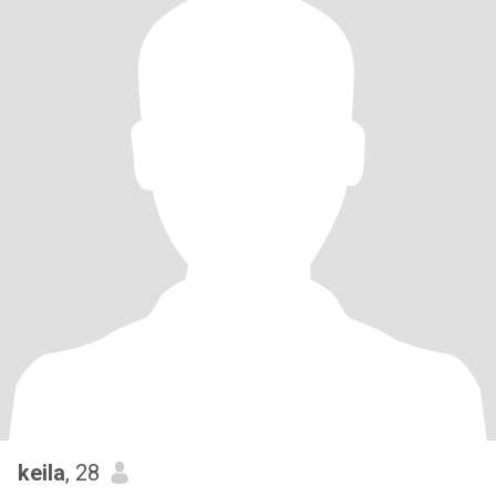
keila
, 28