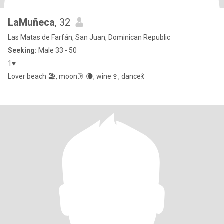
LaMuñeca
, 32
Las Matas de Farfán, San Juan, Dominican Republic
Seeking:
Male 33 - 50
1♥️
Lover beach 🏖, moon🌛 🌘, wine🍷, dance💃