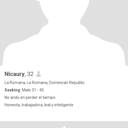
Nicaury
, 32
La Romana, La Romana, Dominican Republic
Seeking:
Male 31 - 45
No ando en perder el tiempo
Honesta, trabajadora, leal y inteligente