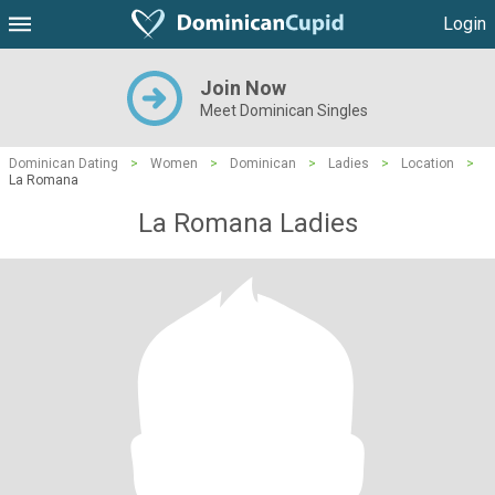
Login
Join Now
Meet Dominican Singles
Dominican Dating
>
Women
>
Dominican
>
Ladies
>
Location
>
La Romana
La Romana Ladies