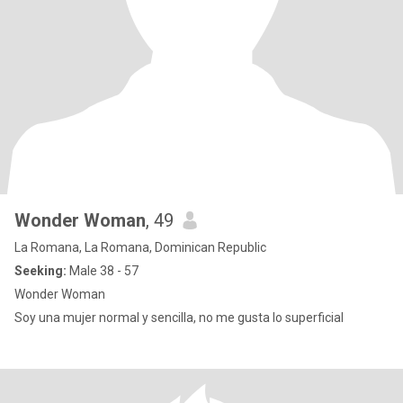
Wonder Woman
, 49
La Romana, La Romana, Dominican Republic
Seeking:
Male 38 - 57
Wonder Woman
Soy una mujer normal y sencilla, no me gusta lo superficial