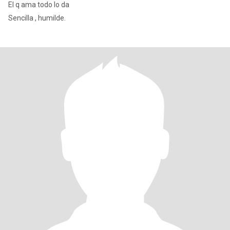
El q ama todo lo da
Sencilla , humilde.