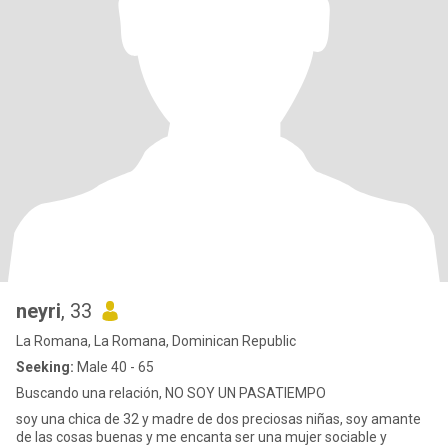
neyri
, 33
La Romana, La Romana, Dominican Republic
Seeking:
Male 40 - 65
Buscando una relación, NO SOY UN PASATIEMPO
soy una chica de 32 y madre de dos preciosas niñas, soy amante
de las cosas buenas y me encanta ser una mujer sociable y