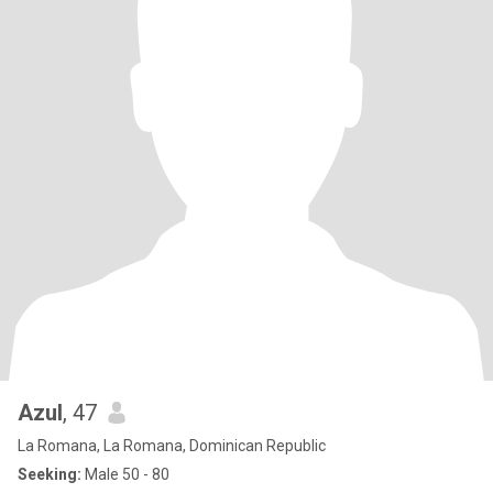
Azul
, 47
La Romana, La Romana, Dominican Republic
Seeking:
Male 50 - 80