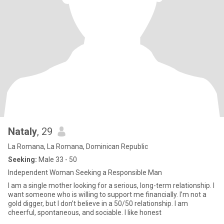
Nataly
, 29
La Romana, La Romana, Dominican Republic
Seeking:
Male 33 - 50
Independent Woman Seeking a Responsible Man
I am a single mother looking for a serious, long-term relationship. I
want someone who is willing to support me financially. I’m not a
gold digger, but I don’t believe in a 50/50 relationship. I am
cheerful, spontaneous, and sociable. I like honest