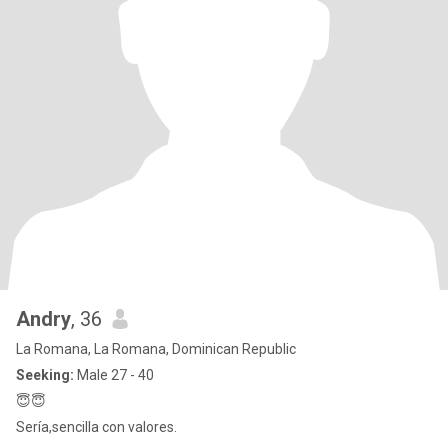
Andry
, 36
La Romana, La Romana, Dominican Republic
Seeking:
Male 27 - 40
😇😇
Sería,sencilla con valores.