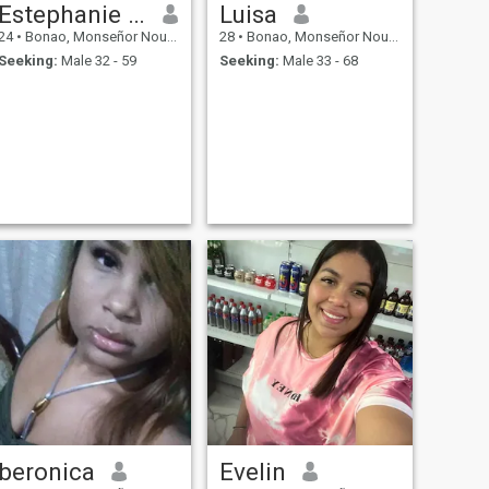
Estephanie perez
Luisa
24
•
Bonao, Monseñor Nouel, Dominican Republic
28
•
Bonao, Monseñor Nouel, Dominican Republic
Seeking:
Male 32 - 59
Seeking:
Male 33 - 68
beronica
Evelin