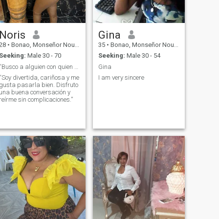
Noris
Gina
28
•
Bonao, Monseñor Nouel, Dominican Republic
35
•
Bonao, Monseñor Nouel, Dominican Republic
Seeking:
Male 30 - 70
Seeking:
Male 30 - 54
“Busco a alguien con quien reír, compartir y crear
Gina
“Soy divertida, cariñosa y me
I am very sincere
gusta pasarla bien. Disfruto
una buena conversación y
reírme sin complicaciones.”