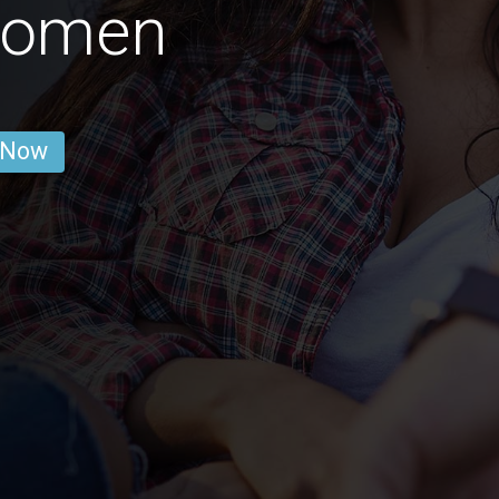
Women
 Now