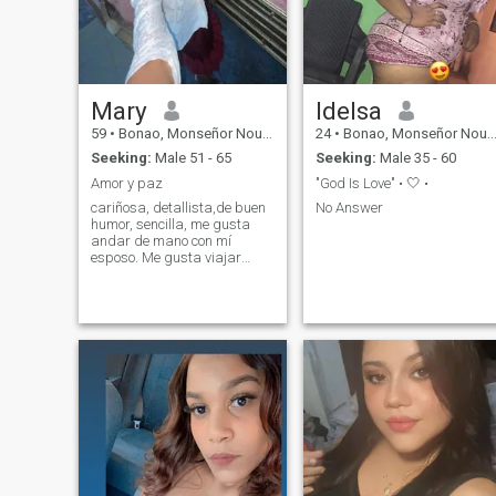
Mary
Idelsa
59
•
Bonao, Monseñor Nouel, Dominican Republic
24
•
Bonao, Monseñor Nouel, Dominican Republic
Seeking:
Male 51 - 65
Seeking:
Male 35 - 60
Amor y paz
"God Is Love" • 🤍 •
cariñosa, detallista,de buen
No Answer
humor, sencilla, me gusta
andar de mano con mí
esposo. Me gusta viajar
cuando se pueda, de
restaurante, de
compra.busco una relación
seria que me pueda llevar al
matrimonio y para
siempre.No quiero juego, no
puedo perder