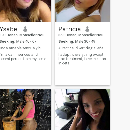
Ysabel
Patricia
39
•
Bonao, Monseñor Nouel, Dominican Republic
36
•
Bonao, Monseñor Nouel, Dominican Republic
Seeking:
Male 40 - 67
Seeking:
Male 30 - 49
linda amable sencilla y humilde
Auténtica ,divertida,risueña,cariñosa.
I'm a calm, serious and
I adapt to everything except
honest person from my home.
bad treatment, I love the man
in detail