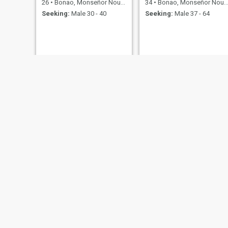
26
•
Bonao, Monseñor Nouel, Dominican Republic
34
•
Bonao, Monseñor Nouel, Dominican Republic
Seeking:
Male 30 - 40
Seeking:
Male 37 - 64
Rousse
Madeline
35
•
Bonao, Monseñor Nouel, Dominican Republic
33
•
Bonao, Monseñor Nouel, Dominican Republic
Seeking:
Male 30 - 50
Seeking:
Male 37 - 67