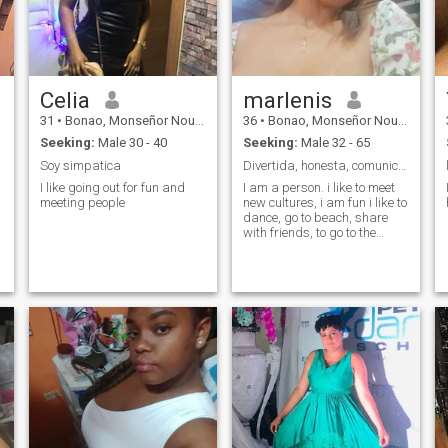
Celia
marlenis
31
•
Bonao, Monseñor Nouel, Dominican Republic
36
•
Bonao, Monseñor Nouel, Dominican Republic
Seeking:
Male 30 - 40
Seeking:
Male 32 - 65
Soy simpatica
Divertida, honesta, comunicativa.
I like going out for fun and
I am a person. i like to meet
meeting people
new cultures, i am fun i like to
dance, go to beach, share
with friends, to go to the
cinemas, there are so many
thing that i like that with
simple words do not
describe. chaooo