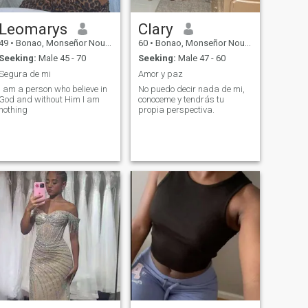
Leomarys
Clary
49
•
Bonao, Monseñor Nouel, Dominican Republic
60
•
Bonao, Monseñor Nouel, Dominican Republic
Seeking:
Male 45 - 70
Seeking:
Male 47 - 60
Segura de mi
Amor y paz
I am a person who believe in
No puedo decir nada de mi,
God and without Him I am
conoceme y tendrás tu
nothing
propia perspectiva.