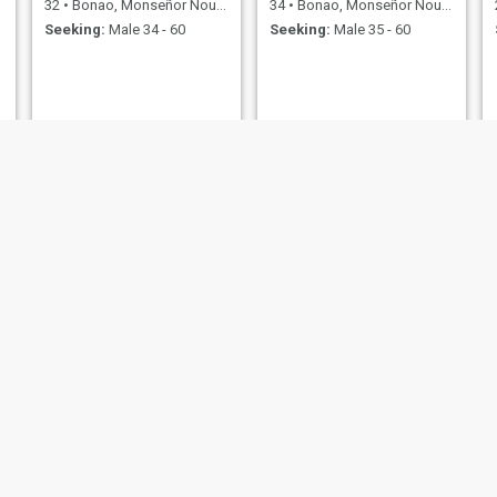
32
•
Bonao, Monseñor Nouel, Dominican Republic
34
•
Bonao, Monseñor Nouel, Dominican Republic
Seeking:
Male 34 - 60
Seeking:
Male 35 - 60
Mariela
YACKEIRY ROSARIO
31
•
Bonao, Monseñor Nouel, Dominican Republic
40
•
Bonao, Monseñor Nouel, Dominican Republic
Seeking:
Male 35 - 70
Seeking:
Male 40 - 38