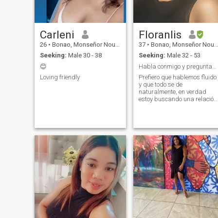
Carleni
Floranlis
26
•
Bonao, Monseñor Nouel, Dominican Republic
37
•
Bonao, Monseñor Nouel, Dominican Republic
Seeking:
Male 30 - 38
Seeking:
Male 32 - 53
😊
Habla conmigo y preguntame lo que quieras saber.🙂
Loving friendly
Prefiero que hablemos fluido
y que todo se de
naturalmente, en verdad
estoy buscando una relación
estable y en el futuro pues
casarme, no quiero juegos
tan simple con eso.