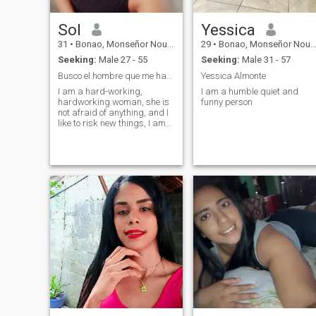
Sol
Yessica
31
•
Bonao, Monseñor Nouel, Dominican Republic
29
•
Bonao, Monseñor Nouel, Dominican Republic
Seeking:
Male 27 - 55
Seeking:
Male 31 - 57
Busco el hombre que me haga feliz.
Yessica Almonte
I am a hard-working,
I am a humble quiet and
hardworking woman, she is
funny person
not afraid of anything, and I
like to risk new things, I am
very loving and friendly.