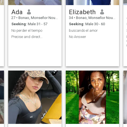
Ada
Elizabeth
27
•
Bonao, Monseñor Nouel, Dominican Republic
34
•
Bonao, Monseñor Nouel, Dominican Republic
Seeking:
Male 31 - 57
Seeking:
Male 30 - 60
No perder el tiempo
buscando el amor
Precise and direct…
No Answer