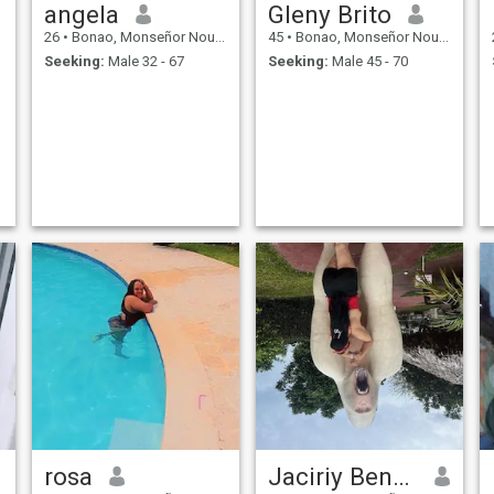
angela
Gleny Brito
26
•
Bonao, Monseñor Nouel, Dominican Republic
45
•
Bonao, Monseñor Nouel, Dominican Republic
Seeking:
Male 32 - 67
Seeking:
Male 45 - 70
rosa
Jaciriy Bencosme Torrez