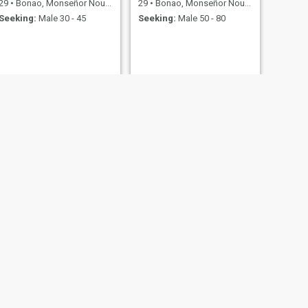
29
•
Bonao, Monseñor Nouel, Dominican Republic
29
•
Bonao, Monseñor Nouel, Dominican Republic
Seeking:
Male 30 - 45
Seeking:
Male 50 - 80
NEXT
Lisa
33
•
Bonao, Monseñor Nouel, Dominican Republic
Seeking:
Male 30 - 85