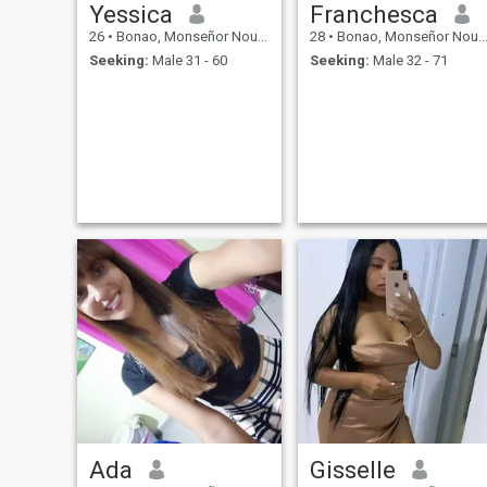
Yessica
Franchesca
26
•
Bonao, Monseñor Nouel, Dominican Republic
28
•
Bonao, Monseñor Nouel, Dominican Republic
Seeking:
Male 31 - 60
Seeking:
Male 32 - 71
Ada
Gisselle