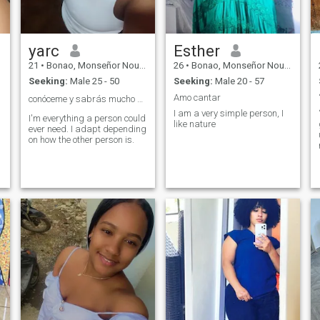
yarc
Esther
21
•
Bonao, Monseñor Nouel, Dominican Republic
26
•
Bonao, Monseñor Nouel, Dominican Republic
Seeking:
Male 25 - 50
Seeking:
Male 20 - 57
Amo cantar
conóceme y sabrás mucho más de mi.🙂❤️
I am a very simple person, I
I'm everything a person could
like nature
ever need. I adapt depending
on how the other person is.