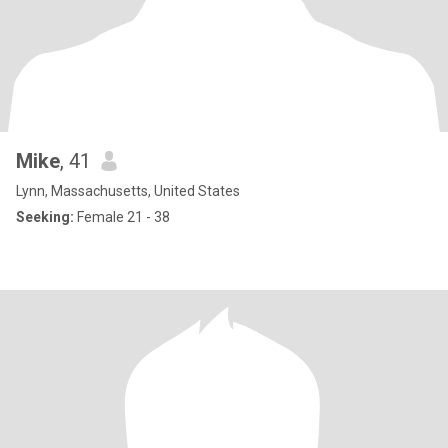
Mike
, 41
Lynn, Massachusetts, United States
Seeking:
Female 21 - 38