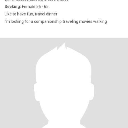
Seeking:
Female 56 - 65
Like to have fun, travel dinner
I’m looking for a companionship traveling movies walking