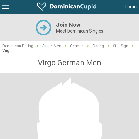
Login
Join Now
Meet Dominican Singles
Dominican Dating
>
Single Men
>
German
>
Dating
>
Star Sign
>
Virgo
Virgo German Men