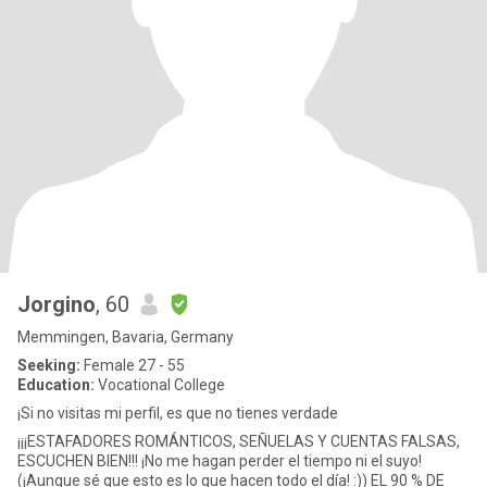
Jorgino
, 60
Memmingen, Bavaria, Germany
Seeking:
Female 27 - 55
Education:
Vocational College
¡Si no visitas mi perfil, es que no tienes verdade
¡¡¡ESTAFADORES ROMÁNTICOS, SEÑUELAS Y CUENTAS FALSAS,
ESCUCHEN BIEN!!! ¡No me hagan perder el tiempo ni el suyo!
(¡Aunque sé que esto es lo que hacen todo el día! :)) EL 90 % DE