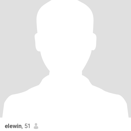
elewin
, 51