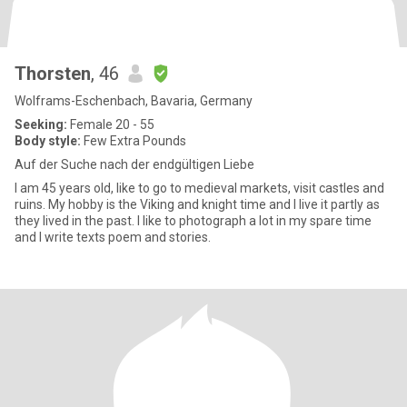
Thorsten
, 46
Wolframs-Eschenbach, Bavaria, Germany
Seeking:
Female 20 - 55
Body style:
Few Extra Pounds
Auf der Suche nach der endgültigen Liebe
I am 45 years old, like to go to medieval markets, visit castles and
ruins. My hobby is the Viking and knight time and I live it partly as
they lived in the past. I like to photograph a lot in my spare time
and I write texts poem and stories.