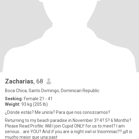
Zacharias
, 68
Boca Chica, Santo Domingo, Dominican Republic
Seeking:
Female 21 - 41
Weight:
93 kg (205 lb)
¿Dónde estás? Me uniría? Para que nos conozcamos?
Returning to my beach paradise in November 3? 4? 5? 6 Months?
Please Read Profile: Will I join Cupid ONLY for us to meet? I am
serious... are YOU? And if you are a night owl or Insomniac?? ¡¡¡It is
mucho mejor que una past