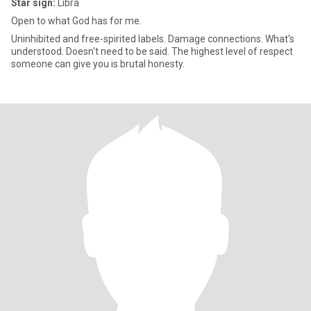
Star sign:
Libra
Open to what God has for me.
Uninhibited and free-spirited labels. Damage connections. What's
understood. Doesn't need to be said. The highest level of respect
someone can give you is brutal honesty.