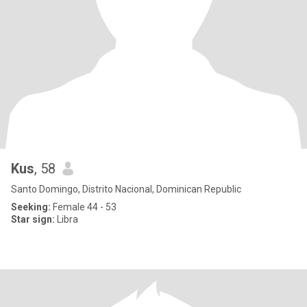
Kus
, 58
Santo Domingo, Distrito Nacional, Dominican Republic
Seeking:
Female 44 - 53
Star sign:
Libra