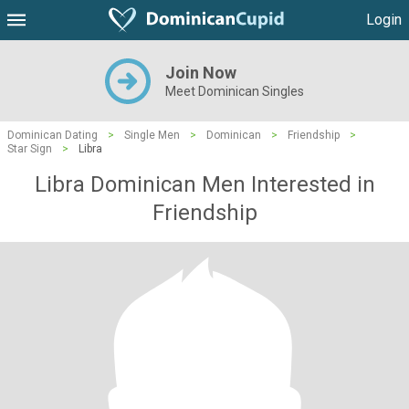
Login
Join Now
Meet Dominican Singles
Dominican Dating
>
Single Men
>
Dominican
>
Friendship
>
Star Sign
>
Libra
Libra Dominican Men Interested in
Friendship