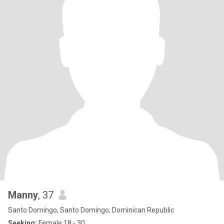
Manny
, 37
Santo Domingo, Santo Domingo, Dominican Republic
Seeking:
Female 18 - 30