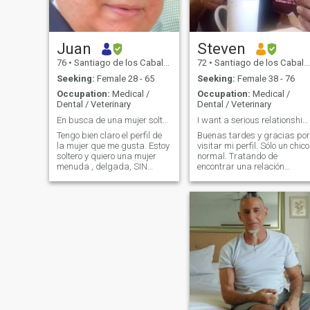
Juan
Steven
76
•
Santiago de los Caballeros, Santiago, Dominican Republic
72
•
Santiago de los Caballeros, Santiago, Dominican Republic
Seeking:
Female 28 - 65
Seeking:
Female 38 - 76
Occupation:
Medical /
Occupation:
Medical /
Dental / Veterinary
Dental / Veterinary
En busca de una mujer soltera de 28 a 55 años
I want a serious relationship. Do you????
Tengo bien claro el perfil de
Buenas tardes y gracias por
la mujer que me gusta. Estoy
visitar mi perfil. Sólo un chico
soltero y quiero una mujer
normal. Tratando de
menuda , delgada, SIN
encontrar una relación
TATUAJES , con piezas
normal. Actualmente estoy e
originales , de gusto frugal ,
la ciudad de santiago de Lo
leal, feliz, que disfrute de una
caballeros recién
vida modesta y
comenzando mis vacaciones
tranquila.SOLTERA, NUNCA
Espero que podamos
ANTES CASADA. .
conocernos para poder in