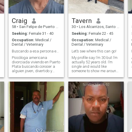
Craig
Tavern
58
•
San Felipe de Puerto Plata, Puerto Plata, Dominican Republic
30
•
Los Alcarrizos, Santo Domingo, Dominican Republic
Seeking:
Female 31 - 40
Seeking:
Female 22 - 45
Occupation:
Medical /
Occupation:
Medical /
Dental / Veterinary
Dental / Veterinary
Buscando a esa persona especial para compartir mi
Let’s see where this can go!
Psicóloga americana
My profile say I’m 30 but I’m
divorciada viviendo en Puerto
actually 52 years old. I’m
Plata buscando conocer a
single and would like
alguien joven, divertido y
someone to show me around
n
ambicioso para compartir
Dominican Republic. I love
s
mi vida. Me encanta la playa
having a good time.
y cualquier cosa al aire libre.
.
Me encanta cocinar y
disfruto de la música. Muy
cariñosa, romántica,
apasionada y sexual.
Buscando que mi próxima
relación sea la última.