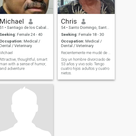
Michael
Chris
51
•
Santiago de los Caballeros, Santiago, Dominican Republic
54
•
Santo Domingo, Santo Domingo, Dominican Republic
Seeking:
Female 24 - 40
Seeking:
Female 18 - 30
Occupation:
Medical /
Occupation:
Medical /
Dental / Veterinary
Dental / Veterinary
Michael
Recientemente me mudé de EE. UU.
Attractive, thoughtful, smart
Soy un hombre divorciado de
man with a sense of humor,
53 años y vivo solo. Tengo
and adventure
cuatro hijos adultos y cuatro
nietos.