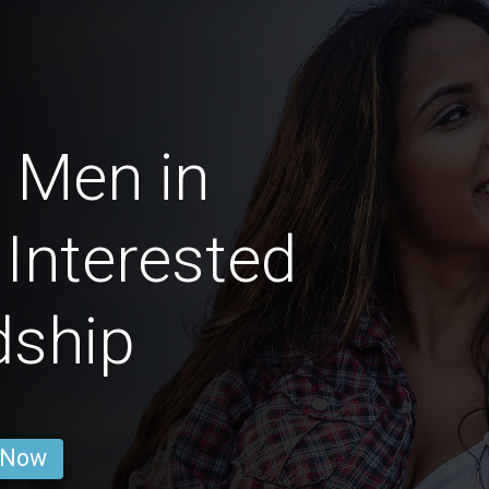
 Men in
Interested
dship
 Now