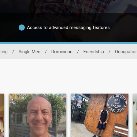
Access to advanced messaging features
ting
/
Single Men
/
Dominican
/
Friendship
/
Occupatio