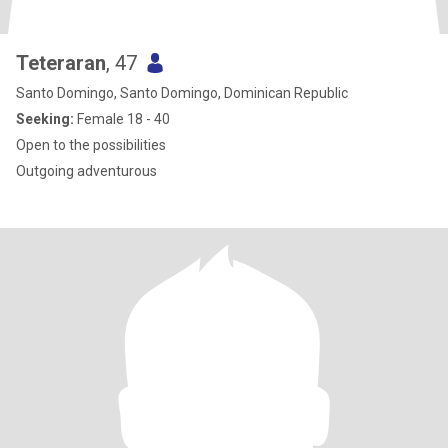
Teteraran
, 47
Santo Domingo, Santo Domingo, Dominican Republic
Seeking:
Female 18 - 40
Open to the possibilities
Outgoing adventurous