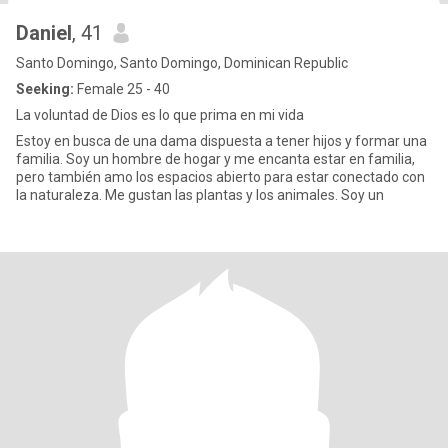
Daniel
, 41
Santo Domingo, Santo Domingo, Dominican Republic
Seeking:
Female 25 - 40
La voluntad de Dios es lo que prima en mi vida
Estoy en busca de una dama dispuesta a tener hijos y formar una
familia. Soy un hombre de hogar y me encanta estar en familia,
pero también amo los espacios abierto para estar conectado con
la naturaleza. Me gustan las plantas y los animales. Soy un