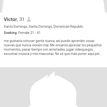
Victor
, 31
Santo Domingo, Santo Domingo, Dominican Republic
Seeking:
Female 21 - 41
me gustaría conocer gente nueva, así puedo aprender cosas
nuevas que nunca vienen mal. Me encanta apreciar los pequeños
momentos, pasar tiempo con amistades, jugar videojuegos ,
escuchar música y mis mascotas. No sé que más poner aquí pero
que eso n