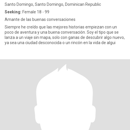
Santo Domingo, Santo Domingo, Dominican Republic
Seeking:
Female 18 - 99
Amante de las buenas conversaciones
Siempre he creído que las mejores historias empiezan con un
poco de aventura y una buena conversación. Soy el tipo que se
lanza a un viaje sin mapa, solo con ganas de descubrir algo nuevo,
ya sea una ciudad desconocida o un rincón en la vida de algui