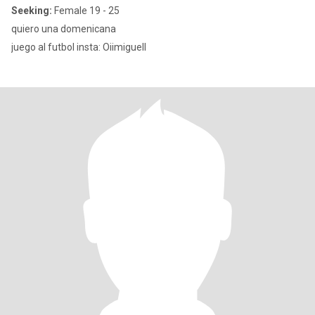
Seeking:
Female 19 - 25
quiero una domenicana
juego al futbol insta: Oiimiguell