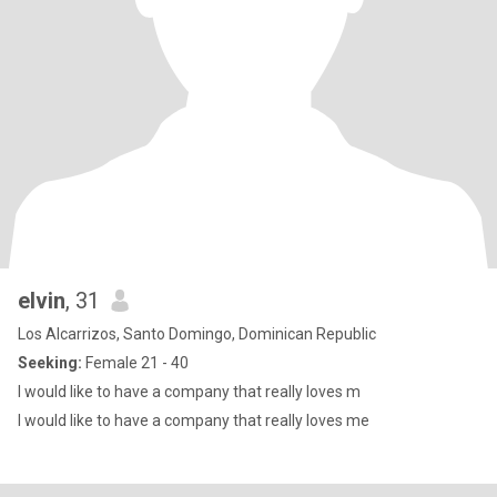
elvin
, 31
Los Alcarrizos, Santo Domingo, Dominican Republic
Seeking:
Female 21 - 40
I would like to have a company that really loves m
I would like to have a company that really loves me