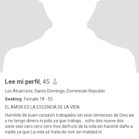
Lee mi perfil
, 45
Los Alcarrizos, Santo Domingo, Dominican Republic
Seeking:
Female 18 - 55
EL AMOR ES LA ESCENCIA DE LA VIDA.
Humilde de buen corazón trabajador sin vicio temeroso de Dios.aa
y no tengo dinero ni pido ya que trabajo... ocho dos nueve dos
siete seis cero cero cero tres disfrutó de la vida sin hacerle daño a
nadie ya que La vida sé trata de vivir sin maldad ni