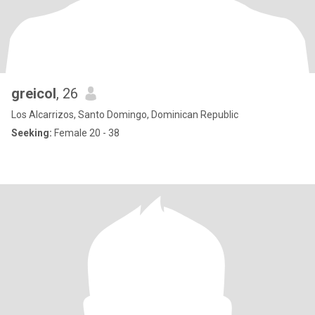
greicol
, 26
Los Alcarrizos, Santo Domingo, Dominican Republic
Seeking:
Female 20 - 38