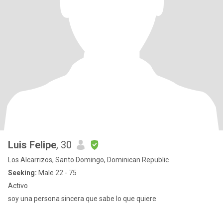
Luis Felipe
, 30
Los Alcarrizos, Santo Domingo, Dominican Republic
Seeking:
Male 22 - 75
Activo
soy una persona sincera que sabe lo que quiere