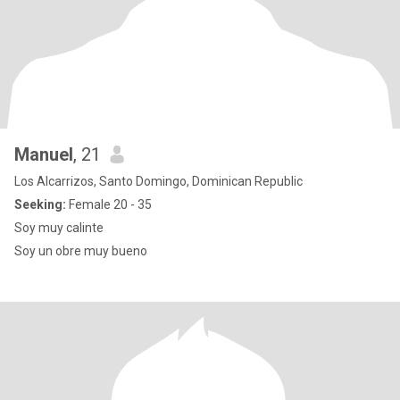
Manuel
, 21
Los Alcarrizos, Santo Domingo, Dominican Republic
Seeking:
Female 20 - 35
Soy muy calinte
Soy un obre muy bueno