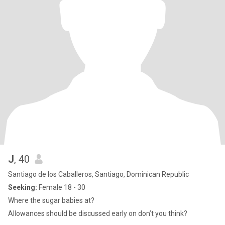
J
, 40
Santiago de los Caballeros, Santiago, Dominican Republic
Seeking:
Female 18 - 30
Where the sugar babies at?
Allowances should be discussed early on don’t you think?