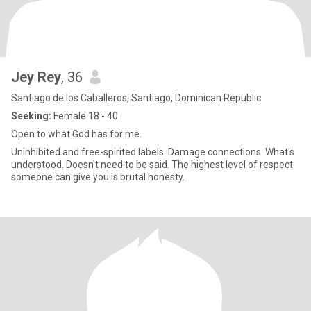
Jey Rey
, 36
Santiago de los Caballeros, Santiago, Dominican Republic
Seeking:
Female 18 - 40
Open to what God has for me.
Uninhibited and free-spirited labels. Damage connections. What's
understood. Doesn't need to be said. The highest level of respect
someone can give you is brutal honesty.