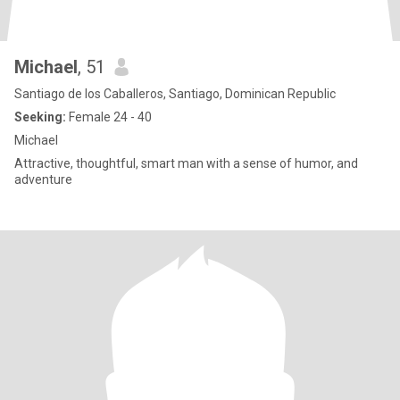
Michael
, 51
Santiago de los Caballeros, Santiago, Dominican Republic
Seeking:
Female 24 - 40
Michael
Attractive, thoughtful, smart man with a sense of humor, and
adventure