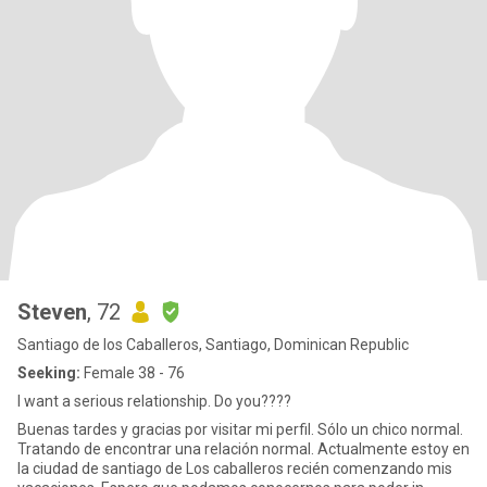
Steven
, 72
Santiago de los Caballeros, Santiago, Dominican Republic
Seeking:
Female 38 - 76
I want a serious relationship. Do you????
Buenas tardes y gracias por visitar mi perfil. Sólo un chico normal.
Tratando de encontrar una relación normal. Actualmente estoy en
la ciudad de santiago de Los caballeros recién comenzando mis