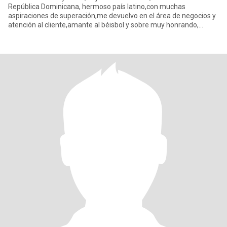
República Dominicana, hermoso país latino,con muchas
aspiraciones de superación,me devuelvo en el área de negocios y
atención al cliente,amante al béisbol y sobre muy honrando,
respetuoso y d