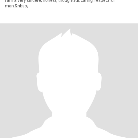
I am a very sincere, honest, thoughtful, caring, respectful
man.&nbsp;