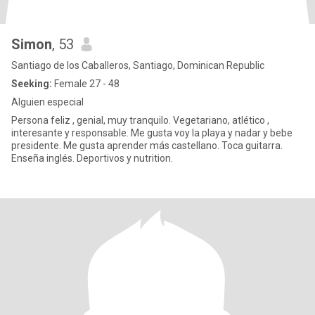
Simon
, 53
Santiago de los Caballeros, Santiago, Dominican Republic
Seeking:
Female 27 - 48
Alguien especial
Persona feliz , genial, muy tranquilo. Vegetariano, atlético ,
interesante y responsable. Me gusta voy la playa y nadar y bebe
presidente. Me gusta aprender más castellano. Toca guitarra.
Enseña inglés. Deportivos y nutrition.