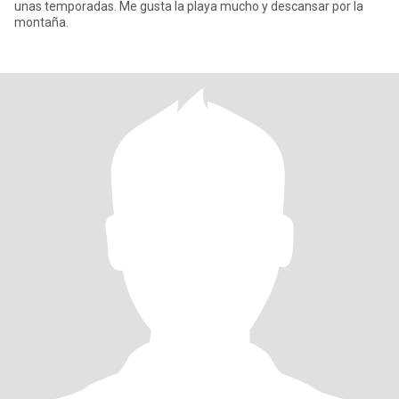
unas temporadas. Me gusta la playa mucho y descansar por la
montaña.