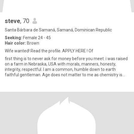
steve
, 70
Santa Bárbara de Samaná, Samaná, Dominican Republic
Seeking:
Female 24 - 45
Hair color:
Brown
Wife wanted! Read the profile. APPLY HERE ! Of
first thing is to never ask for money before you meet. i was raised
on a farm in Nebraska, USA with morals, manners, honesty,
integrity, respectful. I am a common, humble down to earth
faithful gentleman. Age does not matter to me as chemistry is
the