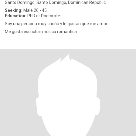
Santo Domingo, Santo Domingo, Dominican Republic
Seeking:
Male 26 - 45
Education:
PhD or Doctorate
Soy una persona muy cariña y le gustan que me amor
Me gusta escuchar música romántica