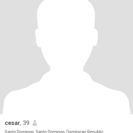
cesar
, 39
Santo Domingo, Santo Domingo, Dominican Republic