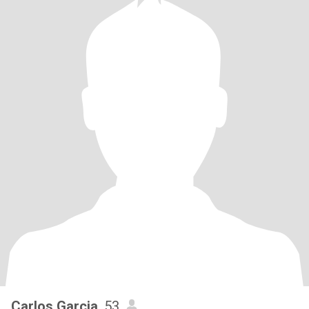
Carlos Garcia
, 53