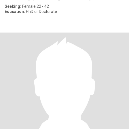
Seeking:
Female 22 - 42
Education:
PhD or Doctorate