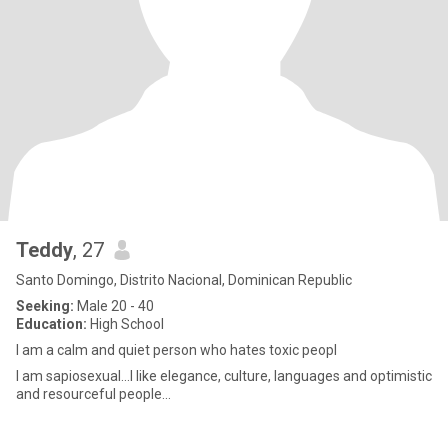
Teddy
, 27
Santo Domingo, Distrito Nacional, Dominican Republic
Seeking:
Male 20 - 40
Education:
High School
I am a calm and quiet person who hates toxic peopl
I am sapiosexual...I like elegance, culture, languages ​​and optimistic
and resourceful people...