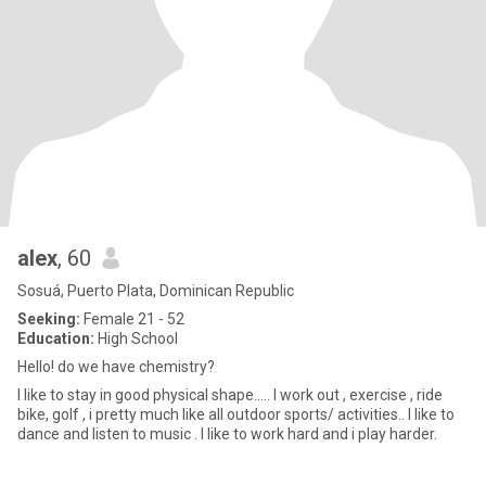
alex
, 60
Sosuá, Puerto Plata, Dominican Republic
Seeking:
Female 21 - 52
Education:
High School
Hello! do we have chemistry?
I like to stay in good physical shape..... I work out , exercise , ride
bike, golf , i pretty much like all outdoor sports/ activities.. I like to
dance and listen to music . I like to work hard and i play harder.