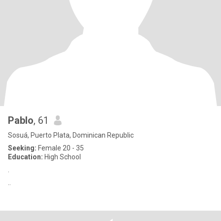
Pablo
, 61
Sosuá, Puerto Plata, Dominican Republic
Seeking:
Female 20 - 35
Education:
High School
.
..