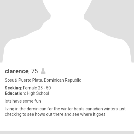
clarence
, 75
Sosuá, Puerto Plata, Dominican Republic
Seeking:
Female 25 - 50
Education:
High School
lets have some fun
living in the dominican for the winter beats canadian winters just
checking to see hows out there and see where it goes