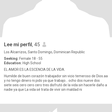
Lee mi perfil
, 45
Los Alcarrizos, Santo Domingo, Dominican Republic
Seeking:
Female 18 - 55
Education:
High School
EL AMOR ES LA ESCENCIA DE LA VIDA.
Humilde de buen corazón trabajador sin vicio temeroso de Dios.aa
y no tengo dinero ni pido ya que trabajo... ocho dos nueve dos
siete seis cero cero cero tres disfrutó de la vida sin hacerle daño a
nadie ya que La vida sé trata de vivir sin maldad ni