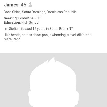
James
, 45
Boca Chica, Santo Domingo, Dominican Republic
Seeking:
Female 26 - 35
Education:
High School
I'm Sicilian, i boxed 12 years in South Bronx NY i
I like beach, horses shoot pool, swimming, travel, different
restaurant,