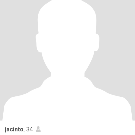
jacinto
, 34