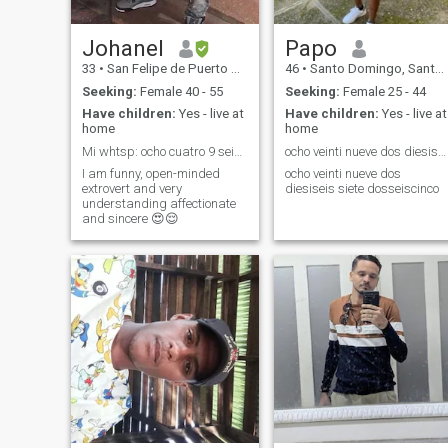
Johanel
Papo
33
•
San Felipe de Puerto Plata, Puerto Plata, Dominican Republic
46
•
Santo Domingo, Santo Domingo, Dominican Republic
Seeking:
Female 40 - 55
Seeking:
Female 25 - 44
Have children:
Yes - live at
Have children:
Yes - live at
home
home
Mi whtsp: ocho cuatro 9 seis 23 ochentiocho 85
ocho veinti nueve dos diesiseis siete dosseiscinco
I am funny, open-minded
ocho veinti nueve dos
extrovert and very
diesiseis siete dosseiscinco
understanding affectionate
and sincere 😍😌