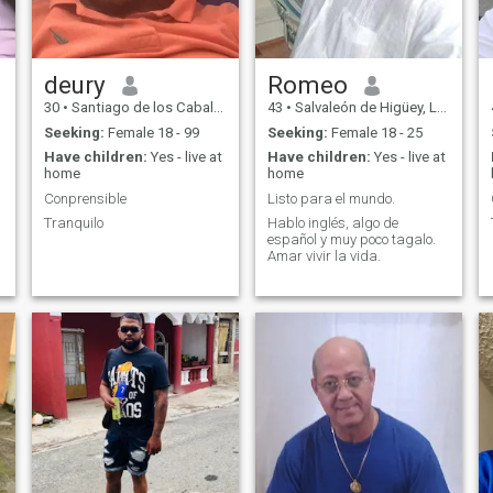
deury
Romeo
30
•
Santiago de los Caballeros, Santiago, Dominican Republic
43
•
Salvaleón de Higüey, La Altagracia, Dominican Republic
Seeking:
Female 18 - 99
Seeking:
Female 18 - 25
Have children:
Yes - live at
Have children:
Yes - live at
home
home
Conprensible
Listo para el mundo.
Tranquilo
Hablo inglés, algo de
español y muy poco tagalo.
Amar vivir la vida.