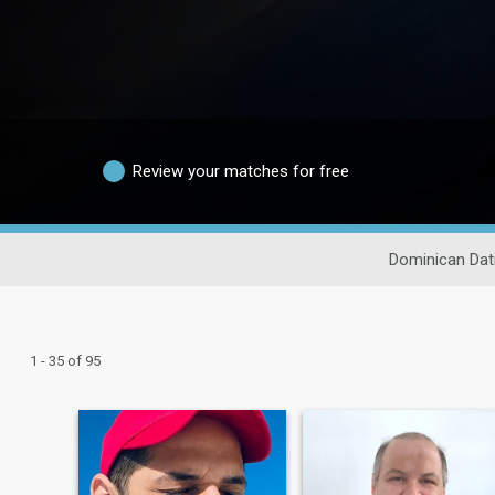
Review your matches for free
Dominican Dat
1 - 35 of 95