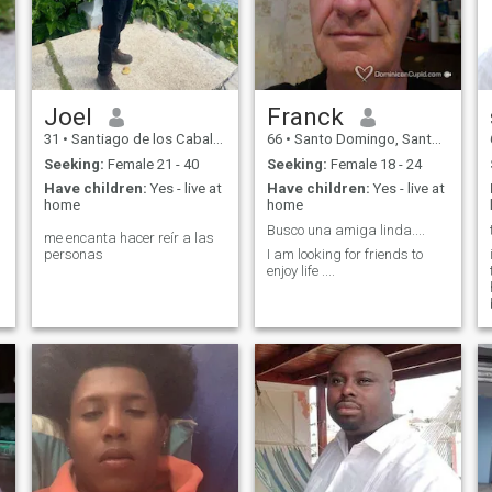
Joel
Franck
31
•
Santiago de los Caballeros, Santiago, Dominican Republic
66
•
Santo Domingo, Santo Domingo, Dominican Republic
Seeking:
Female 21 - 40
Seeking:
Female 18 - 24
Have children:
Yes - live at
Have children:
Yes - live at
home
home
Busco una amiga linda....
me encanta hacer reír a las
personas
I am looking for friends to
enjoy life ....