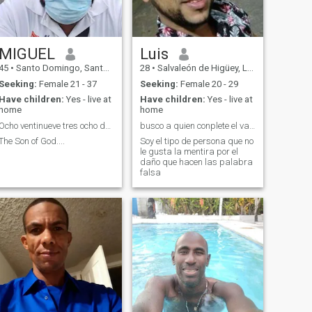
MIGUEL
Luis
45
•
Santo Domingo, Santo Domingo, Dominican Republic
28
•
Salvaleón de Higüey, La Altagracia, Dominican Republic
Seeking:
Female 21 - 37
Seeking:
Female 20 - 29
Have children:
Yes - live at
Have children:
Yes - live at
home
home
Ocho ventinueve tres ocho dos cuarenta nueve uno.
busco a quien conplete el vacio del corazón
The Son of God....
Soy el tipo de persona que no
le gusta la mentira por el
daño que hacen las palabra
falsa