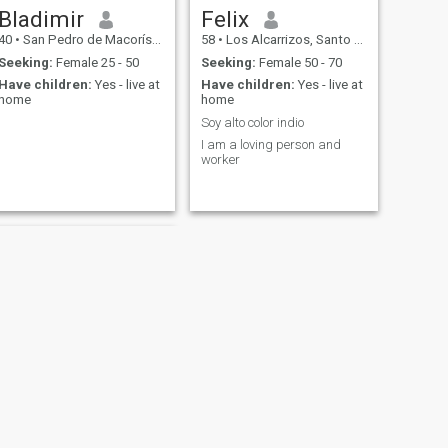
Bladimir
Felix
40
•
San Pedro de Macorís, San Pedro de Macorís, Dominican Republ...
58
•
Los Alcarrizos, Santo Domingo, Dominican Republic
Seeking:
Female 25 - 50
Seeking:
Female 50 - 70
Have children:
Yes - live at
Have children:
Yes - live at
home
home
Soy alto color indio
I am a loving person and
worker
NEXT
Yesenia