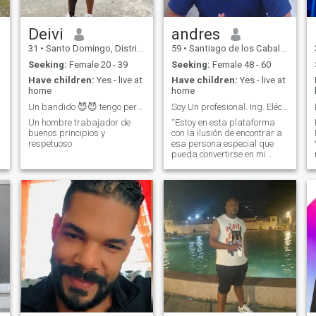
Deivi
andres
31
•
Santo Domingo, Distrito Nacional, Dominican Republic
59
•
Santiago de los Caballeros, Santiago, Dominican Republic
Seeking:
Female 20 - 39
Seeking:
Female 48 - 60
Have children:
Yes - live at
Have children:
Yes - live at
home
home
Un bandido 😈😈 tengo perfil estandar
Soy Un profesional. Ing. Eléctrico y Abogado
Un hombre trabajador de
“Estoy en esta plataforma
buenos principios y
con la ilusión de encontrar a
respetuoso
esa persona especial que
pueda convertirse en mi
media naranja.” Me
considero una persona culta,
agradable y con buen
sentido del humor. Disfruto
de las conversaciones
interesantes, de aprender