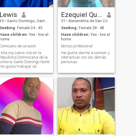
Lewis
Ezequiel Quezada
35
•
Santo Domingo, Santo Domingo, Dominican Republic
51
•
Benemérita de San Cristóbal, San Cristóbal, Dominican Republ...
Seeking:
Female 24 - 45
Seeking:
Female 28 - 48
Have children:
Yes - live at
Have children:
Yes - live at
home
home
Domicano de corazón
técnico profesional
Hola soy Lewis vivo en la
me gusta darme a conocer y
República Dominicana de la
interactuar con las demás
Victoria Santo Domingo Norte
personas
me gusta trabajar sé
sencillo y ser honesto me
enamoro mucho ya usted
sabe