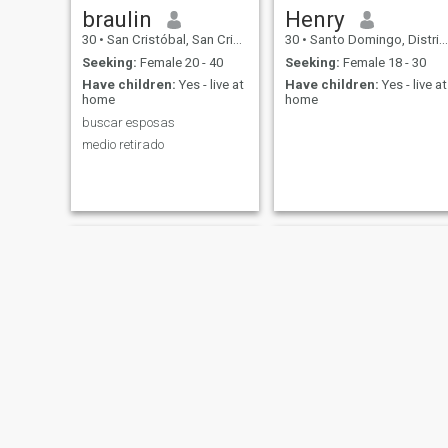
braulin
Henry
30
•
San Cristóbal, San Cristóbal, Dominican Republic
30
•
Santo Domingo, Distrito Nacional, Dominican Republic
Seeking:
Female 20 - 40
Seeking:
Female 18 - 30
Have children:
Yes - live at
Have children:
Yes - live at
home
home
buscar esposas
medio retirado
salvador
José Luis Pascual Ortiz