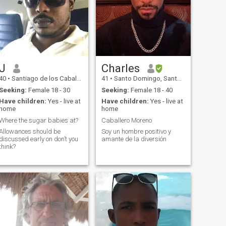
J
Charles
40
•
Santiago de los Caballeros, Santiago, Dominican Republic
41
•
Santo Domingo, Santo Domingo, Dominican Republic
Seeking:
Female 18 - 30
Seeking:
Female 18 - 40
Have children:
Yes - live at
Have children:
Yes - live at
home
home
Where the sugar babies at?
Caballero Moreno
Allowances should be
Soy un hombre positivo y
discussed early on don’t you
amante de la diversión
think?