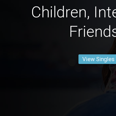
Children, Int
Friend
View Singles