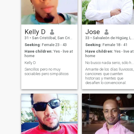
Kelly D
Jose
31
•
San Cristóbal, San Cristóbal, Dominican Republic
33
•
Salvaleón de Higüey, La Altagracia, Dominican Republic
Seeking:
Female 23 - 43
Seeking:
Female 18 - 41
Have children:
Yes - live at
Have children:
Yes - live at
home
home
Kelly D
No busco nada serio, sólo hablar y compartir.
Sencillos pero no muy
Amante de los días lluviosos,
sociables pero simpáticos
canciones que cuenten
historias y mentes que
desafien lo convencional.