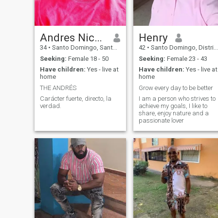
Andres Nicolás
Henry
34
•
Santo Domingo, Santo Domingo, Dominican Republic
42
•
Santo Domingo, Distrito Nacional, Dominican Republic
Seeking:
Female 18 - 50
Seeking:
Female 23 - 43
Have children:
Yes - live at
Have children:
Yes - live at
home
home
THE ANDRÉS
Grow every day to be better
Carácter fuerte, directo, la
I am a person who strives to
verdad.
achieve my goals, I like to
share, enjoy nature and a
passionate lover