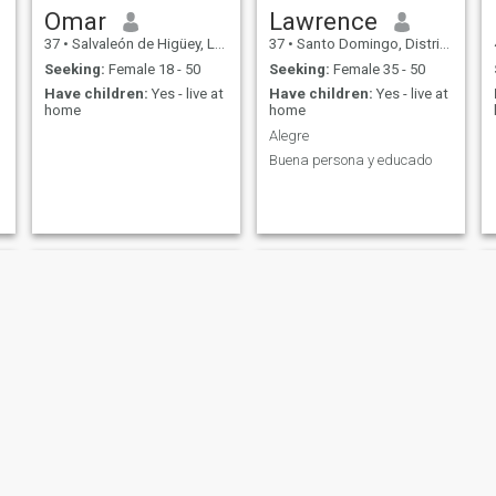
Omar
Lawrence
37
•
Salvaleón de Higüey, La Altagracia, Dominican Republic
37
•
Santo Domingo, Distrito Nacional, Dominican Republic
Seeking:
Female 18 - 50
Seeking:
Female 35 - 50
Have children:
Yes - live at
Have children:
Yes - live at
home
home
Alegre
Buena persona y educado
Edwin
Oscar