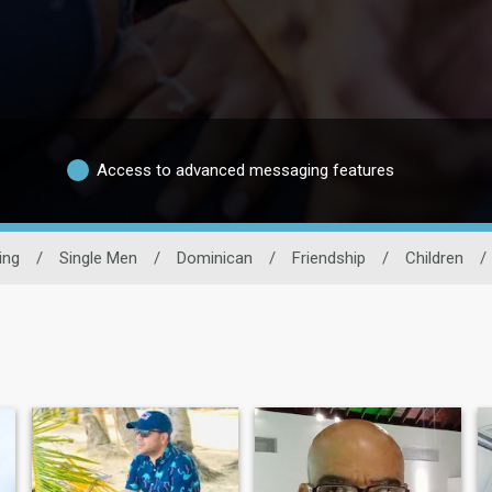
Access to advanced messaging features
ing
/
Single Men
/
Dominican
/
Friendship
/
Children
/