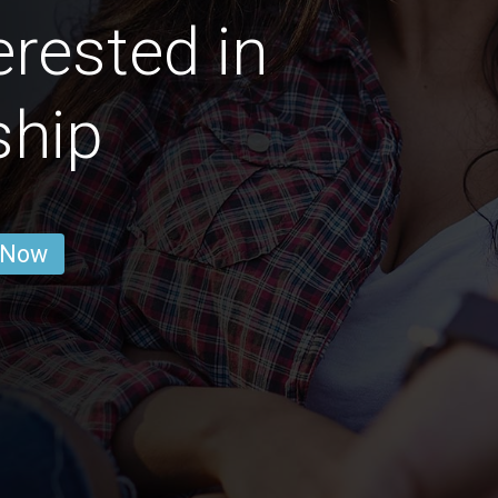
erested in
ship
 Now