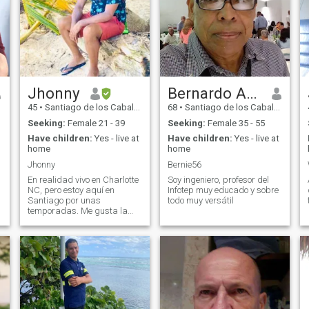
Jhonny
Bernardo Antonio Peña
45
•
Santiago de los Caballeros, Santiago, Dominican Republic
68
•
Santiago de los Caballeros, Santiago, Dominican Republic
Seeking:
Female 21 - 39
Seeking:
Female 35 - 55
Have children:
Yes - live at
Have children:
Yes - live at
home
home
Jhonny
Bernie56
En realidad vivo en Charlotte
Soy ingeniero, profesor del
NC, pero estoy aquí en
Infotep muy educado y sobre
Santiago por unas
todo muy versátil
temporadas. Me gusta la
playa mucho y descansar
por la montaña.