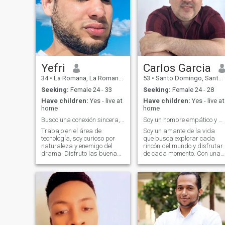
Yefri
Carlos Garcia
34
•
La Romana, La Romana, Dominican Republic
53
•
Santo Domingo, Santo Domingo, Dominican Republic
Seeking:
Female 24 - 33
Seeking:
Female 24 - 28
Have children:
Yes - live at
Have children:
Yes - live at
home
home
Busco una conexión sincera, sin filtros ni rodeos.
Soy un hombre empático y me gusta hacer amistades.
Trabajo en el área de
Soy un amante de la vida
tecnología, soy curioso por
que busca explorar cada
naturaleza y enemigo del
rincón del mundo y disfrutar
drama. Disfruto las buenas
de cada momento. Con una
conversaciones, ya sean
sonrisa siempre lista y un
sobre código o filosofía. Me
toque de misterio, me
atrae la gente con buena
encanta rodearme de
energía, sentido del humor y
buenas vibras y personas
claridad emocional. Busco
intrigantes. Me apasiona la
construir algo
música, el arte y las co