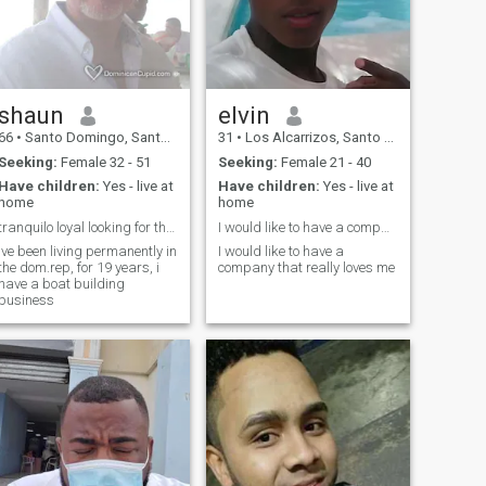
shaun
elvin
66
•
Santo Domingo, Santo Domingo, Dominican Republic
31
•
Los Alcarrizos, Santo Domingo, Dominican Republic
Seeking:
Female 32 - 51
Seeking:
Female 21 - 40
Have children:
Yes - live at
Have children:
Yes - live at
home
home
tranquilo loyal looking for the same
I would like to have a company that really loves m
ive been living permanently in
I would like to have a
the dom.rep, for 19 years, i
company that really loves me
have a boat building
business