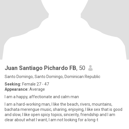
Juan Santiago Pichardo FB
, 50
Santo Domingo, Santo Domingo, Dominican Republic
Seeking:
Female 27 - 47
Appearance:
Average
I am a happy, affectionate and calm man
I am a hard-working man, I like the beach, rivers, mountains,
bachata merengue music, sharing, enjoying, I like sex that is good
and slow, I like open spicy topics, sincerity, friendship and I am
clear about what I want, I am not looking for a long-t