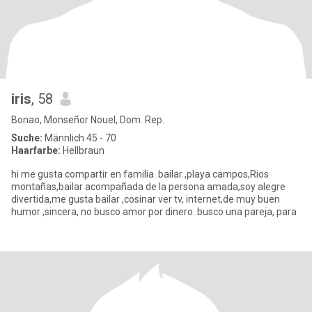
iris
, 58
Bonao, Monseñor Nouel, Dom. Rep.
Suche:
Männlich 45 - 70
Haarfarbe:
Hellbraun
hi me gusta compartir en familia .bailar ,playa campos,Rios
montañas,bailar acompañada de la persona amada,soy alegre
divertida,me gusta bailar ,cosinar ver tv, internet,de muy buen
humor ,sincera, no busco amor por dinero. busco una pareja, para