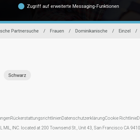
Zugriff auf erweiterte Messaging-Funktionen
ische Partnersuche
/
Frauen
/
Dominikanische
/
Einzel
/
Schwarz
ungen
Rückerstattungsrichtlinien
Datenschutzerklärung
Cookie Richtlinie
D
IL MIL, INC. located at 200 Townsend St., Unit 43, San Francisco CA 94