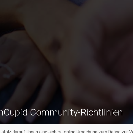
nCupid Community-Richtlinien
stolz darauf, Ihnen eine sichere online Umgebung zum Dating zur Ve