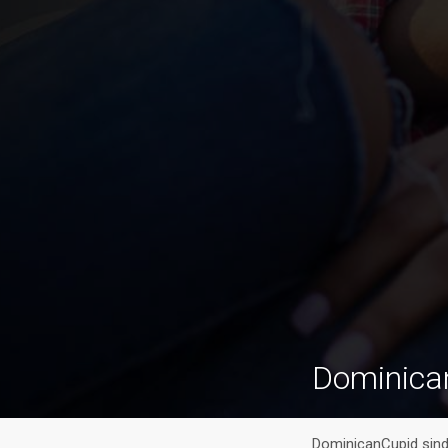
Dominica
DominicanCupid sind 