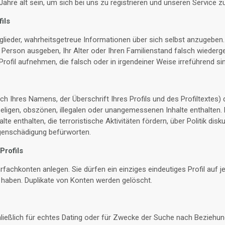
ahre alt sein, um sich bei uns zu registrieren und unseren Service z
ils
tglieder, wahrheitsgetreue Informationen über sich selbst anzugeben.
e Person ausgeben, Ihr Alter oder Ihren Familienstand falsch wieder
Profil aufnehmen, die falsch oder in irgendeiner Weise irreführend si
ßlich Ihres Namens, der Überschrift Ihres Profils und des Profiltextes) 
seligen, obszönen, illegalen oder unangemessenen Inhalte enthalten. D
alte enthalten, die terroristische Aktivitäten fördern, über Politik disk
genschädigung befürworten.
Profils
rfachkonten anlegen. Sie dürfen ein einziges eindeutiges Profil auf j
 haben. Duplikate von Konten werden gelöscht.
chließlich für echtes Dating oder für Zwecke der Suche nach Bezieh