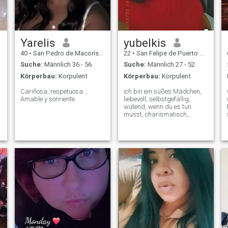
Yarelis
yubelkis
40
•
San Pedro de Macorís, San Pedro de Macorís, Dom. Rep.
22
•
San Felipe de Puerto Plata, Puerto Plata, Dom. Rep.
Suche:
Männlich 36 - 56
Suche:
Männlich 27 - 52
Körperbau:
Korpulent
Körperbau:
Korpulent
Cariñosa, respetuosa. ,
ich bin ein süßes Mädchen,
Amable y sonriente
liebevoll, selbstgefällig,
wütend, wenn du es tun
musst, charismatisch,
gebildet und sehr freundlich