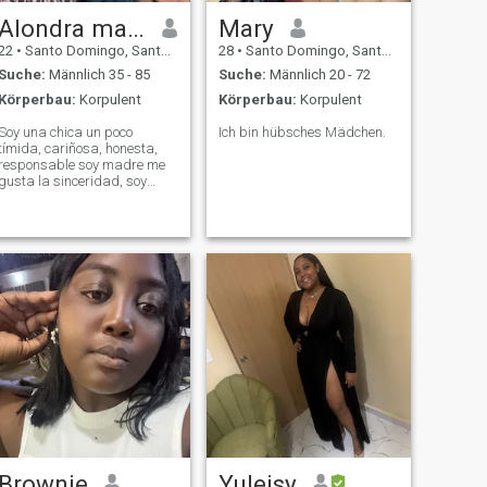
Alondra mabel
Mary
22
•
Santo Domingo, Santo Domingo, Dom. Rep.
28
•
Santo Domingo, Santo Domingo, Dom. Rep.
Suche:
Männlich 35 - 85
Suche:
Männlich 20 - 72
Körperbau:
Korpulent
Körperbau:
Korpulent
Soy una chica un poco
Ich bin hübsches Mädchen.
tímida, cariñosa, honesta,
responsable soy madre me
gusta la sinceridad, soy
trabajadora, inteligente, un
poco celosa solo con quien
me interesa soy una mujer
capaz me gusta mucho que
me mimen me encantan los
detalles y las ros
Brownie
Yuleisy