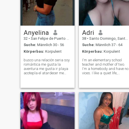
Anyelina
Adri
32
•
San Felipe de Puerto Plata, Puerto Plata, Dom. Rep.
38
•
Santo Domingo, Santo Domingo, Dom. Rep.
Suche:
Männlich 30 - 56
Suche:
Männlich 37 - 64
Körperbau:
Korpulent
Körperbau:
Korpulent
busco una relación seria soy
I'm an elementary school
romántica me gusta la
teacher and mother of two.
aventura me gusta ir playa
I'm a homebody and have no
acotepla el atardecer me
vices. I like a quiet life,
gusta cosina soy optimista
without so much drama. I'm
espotania me gusta
very affectionate and
aventura busco alguien tan
attentive. WhatsApp sticker
interesado como yo de una
or GIFs don't make me fall in
relación seria soy detallista
love. So if you love me as your
me gusta la pelícu
wif