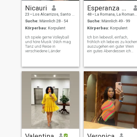
Nicauri
Esperanza Jhonson king
23
•
Los Alcarrizos, Santo Domingo, Dom. Rep.
48
•
La Romana, La Romana, Dom. Rep.
Suche:
Männlich 28 - 54
Suche:
Männlich 49 - 99
Körperbau:
Korpulent
Körperbau:
Korpulent
Ich spiele gerne Volleyball
Ich bin liebevoll, einfach,
und höre Musik \NIch mag
fröhlich ich liebe es zu koche
Tanz und Reise in
auszugehen ein guter Wein
verschiedene Länder
ein gutes Abendessen ich
suche eine ernsthafte
Beziehung.
Valentina
Veronica