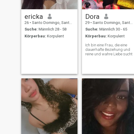
ericka
Dora
26
•
Santo Domingo, Santo Domingo, Dom. Rep.
29
•
Santo Domingo, Santo Domingo, Dom. Rep.
Suche:
Männlich 28 - 58
Suche:
Männlich 30 - 65
Körperbau:
Korpulent
Körperbau:
Korpulent
Ich bin eine Frau, die eine
dauerhafte Beziehung und
reine und wahre Liebe sucht