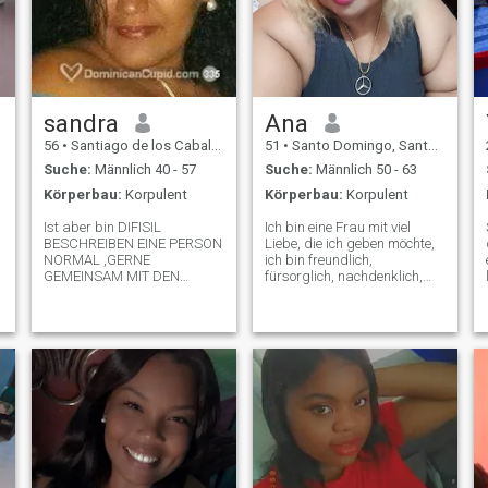
sandra
Ana
56
•
Santiago de los Caballeros, Santiago, Dom. Rep.
51
•
Santo Domingo, Santo Domingo, Dom. Rep.
Suche:
Männlich 40 - 57
Suche:
Männlich 50 - 63
Körperbau:
Korpulent
Körperbau:
Korpulent
Ist aber bin DIFISIL
Ich bin eine Frau mit viel
BESCHREIBEN EINE PERSON
Liebe, die ich geben möchte,
NORMAL ,GERNE
ich bin freundlich,
GEMEINSAM MIT DEN
fürsorglich, nachdenklich,
ANDEREN AUSWEG
verständnisvoll, fleißig,
GENIESSEN, DIE NATUR, Zeit
aufrichtig Liebe Respekt...
s
zu Hause ,Musik hören ,BIN
mit dem Wunsch glücklich zu
CARIÑOSA INTROVERTIDA
sein und meine Familie
GENIESSE DAS AGO DAS
glücklich zu machen und ja,
MAS DICH EINLADEN, WAS
ich möchte für meinen Mann
DESCUBRAS
leben, um ihn als meinen
bb♥️♥️ zu behandeln