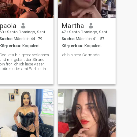
solange wir es sind Okay
paola
Martha
60
•
Santo Domingo, Santo Domingo, Dom. Rep.
47
•
Santo Domingo, Santo Domingo, Dom. Rep.
Suche:
Männlich 44 - 79
Suche:
Männlich 41 - 57
Körperbau:
Korpulent
Körperbau:
Korpulent
Coqueta bin gerne verlassen
ich bin sehr Carmada
und mir gefällt der Strand
bin fröhlich ich liebe Asser
spüren oder ami Partner in
alle Richtung