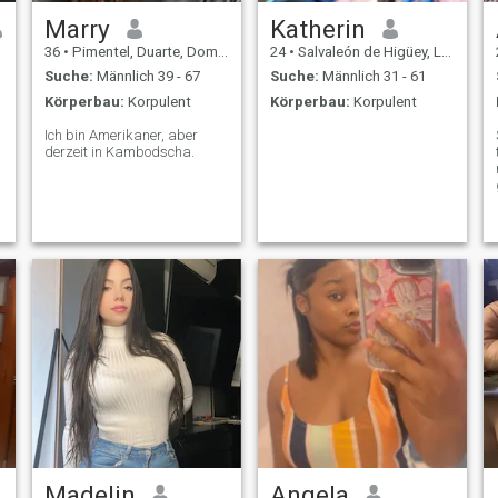
Marry
Katherin
36
•
Pimentel, Duarte, Dom. Rep.
24
•
Salvaleón de Higüey, La Altagracia, Dom. Rep.
Suche:
Männlich 39 - 67
Suche:
Männlich 31 - 61
Körperbau:
Korpulent
Körperbau:
Korpulent
Ich bin Amerikaner, aber
n
derzeit in Kambodscha.
Madelin
Angela