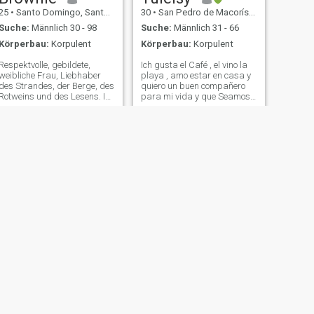
25
•
Santo Domingo, Santo Domingo, Dom. Rep.
30
•
San Pedro de Macorís, San Pedro de Macorís, Dom. Rep.
Suche:
Männlich 30 - 98
Suche:
Männlich 31 - 66
Körperbau:
Korpulent
Körperbau:
Korpulent
Respektvolle, gebildete,
Ich gusta el Café , el vino la
weibliche Frau, Liebhaber
playa , amo estar en casa y
des Strandes, der Berge, des
quiero un buen compañero
Rotweins und des Lesens. Ich
para mi vida y que Seamos
bin ein einfaches Mädchen
un buen equipo
mit guten Gefühlen. Ich
möchte einen Mann von
hohem Wert treffen, gebildet,
männlich, liebevoll und
beschützend. Ich fühle mich
gern geliebt, geschätzt und
verwöhnt. Ich lächle gerne
und bringe Frieden und
Glück in das Leben anderer.
WEITER
The Queen👑💋
32
•
Santo Domingo, Distrito Nacional, Dom. Rep.