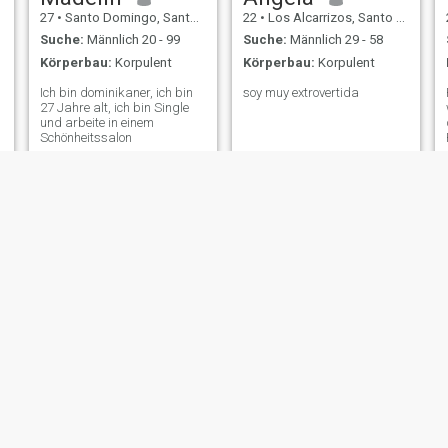
27
•
Santo Domingo, Santo Domingo, Dom. Rep.
22
•
Los Alcarrizos, Santo Domingo, Dom. Rep.
Suche:
Männlich 20 - 99
Suche:
Männlich 29 - 58
Körperbau:
Korpulent
Körperbau:
Korpulent
Ich bin dominikaner, ich bin
soy muy extrovertida
27 Jahre alt, ich bin Single
und arbeite in einem
Schönheitssalon
sara
Dania
28
•
Santo Domingo, Santo Domingo, Dom. Rep.
23
•
Santo Domingo, Distrito Nacional, Dom. Rep.