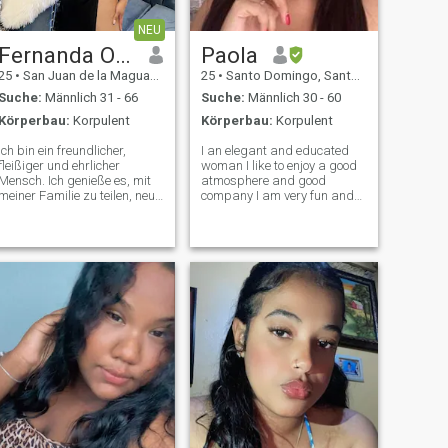
NEU
Fernanda Ogando
Paola
25
•
San Juan de la Maguana, San Juan, Dom. Rep.
25
•
Santo Domingo, Santo Domingo, Dom. Rep.
Suche:
Männlich 31 - 66
Suche:
Männlich 30 - 60
Körperbau:
Korpulent
Körperbau:
Korpulent
Ich bin ein freundlicher,
I an elegant and educated
fleißiger und ehrlicher
woman I like to enjoy a good
Mensch. Ich genieße es, mit
atmosphere and good
meiner Familie zu teilen, neue
company I am very fun and
Orte zu entdecken und
able to have a good
interessante Gespräche zu
conversation
führen. Ich suche eine
Beziehung, die auf Respekt,
Vertrauen und gegenseitiger
Unterstützung basiert.