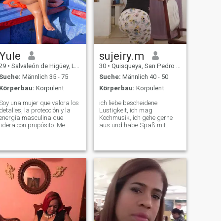
Yule
sujeiry.m
29
•
Salvaleón de Higüey, La Altagracia, Dom. Rep.
30
•
Quisqueya, San Pedro de Macorís, Dom. Rep.
Suche:
Männlich 35 - 75
Suche:
Männlich 40 - 50
Körperbau:
Korpulent
Körperbau:
Korpulent
Soy una mujer que valora los
ich liebe bescheidene
detalles, la protección y la
Lustigkeit, ich mag
energía masculina que
Kochmusik, ich gehe gerne
lidera con propósito. Me
aus und habe Spaß mit
encanta sentirme segura,
Freunden oder alleine
mimada y parte de un
vorzugsweise ich habe ein
proyecto de vida sólido. Si
Mädchen allein. ich bin
eres un hombre con
alleinerziehende Mutter, die
ambición, generoso de
mit meiner Tochter im Haus
corazón y sabes cuidar lo
meines Vaters lebt Ein Paar
que
stimmt mir zu, Zeit mit netten
Details zu verbringen, mit
mir zu essen, vor dem Haus,
mit mir Ich mag den Pool, ich
mag den Marizco, ich mag
meinen Partner gerne,