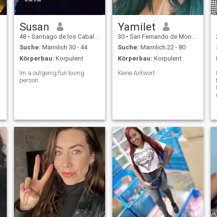
Susan
Yamilet
48
•
Santiago de los Caballeros, Santiago, Dom. Rep.
30
•
San Fernando de Monte Cristi, Monte Cristi, Dom. Rep.
Suche:
Männlich 30 - 44
Suche:
Männlich 22 - 80
Körperbau:
Korpulent
Körperbau:
Korpulent
Im a outgoing fun loving
Keine Antwort
person.