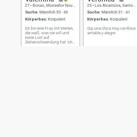
27
•
Bonao, Monseñor Nouel, Dom. Rep.
25
•
Los Alcarrizos, Santo Domingo, Dom. Rep.
Suche:
Männlich 30 - 63
Suche:
Männlich 31 - 61
Körperbau:
Korpulent
Körperbau:
Korpulent
Ich bin eine Frau mit Werten,
Soy una chica muy cariñosa
die weiß, was sie will und
amable y alegre
keine Lust auf
Zeitverschwendung hat. Ich
bin nicht auf der Suche nach
"Spaß" oder unanständigen
Vorschlägen. Wenn du damit
kommst, mach dir keine
Sorgen, ich blockiere dich
ohne es zu denken. Ich
schicke auch keine Fotos für
Geld. Respektiere mich und
wir verstehen uns gut.
Ercilia
Ana
29
•
Hato Mayor del Rey, Hato Mayor, Dom. Rep.
24
•
Nuevo Sabana Yegua, Azua, Dom. Rep.