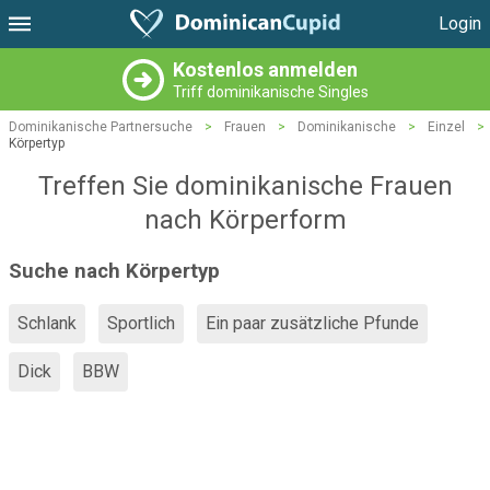
Login
Kostenlos anmelden
Triff dominikanische Singles
Dominikanische Partnersuche
>
Frauen
>
Dominikanische
>
Einzel
>
Körpertyp
Treffen Sie dominikanische Frauen
nach Körperform
Suche nach Körpertyp
Schlank
Sportlich
Ein paar zusätzliche Pfunde
Dick
BBW