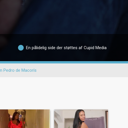
En pålidelig side der støttes af Cupid Media
n Pedro de Macorís