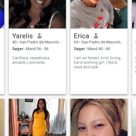
Yarelis
Erica
40
•
San Pedro de Macorís, San Pedro de Macorís, DR Dominikanske
34
•
San Pedro de Macorís, San Pedro de Macorís, DR Dominikanske
Søger:
Mand 36 - 56
Søger:
Mand 40 - 60
Cariñosa, respetuosa. ,
I am an honest, kind, loving,
amable y sonriente
hard-working girl, I like to
read and cook.