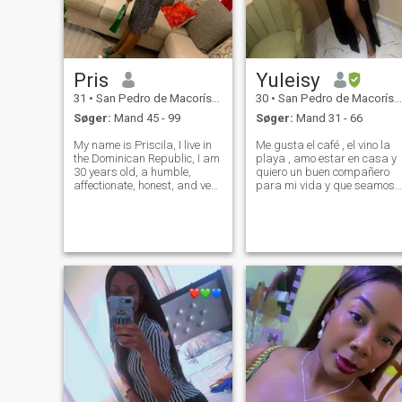
Pris
Yuleisy
31
•
San Pedro de Macorís, San Pedro de Macorís, DR Dominikanske
30
•
San Pedro de Macorís, San Pedro de Macorís, DR Dominikanske
Søger:
Mand 45 - 99
Søger:
Mand 31 - 66
My name is Priscila, I live in
Me gusta el café , el vino la
the Dominican Republic, I am
playa , amo estar en casa y
30 years old, a humble,
quiero un buen compañero
affectionate, honest, and very
para mi vida y que seamos
respectful girl. I am a good
un buen equipo
girl looking for a good man to
make a life together 🙂🤗, If
you are looking for something
serious and wan