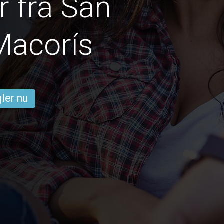
 fra San
Macorís
ler nu