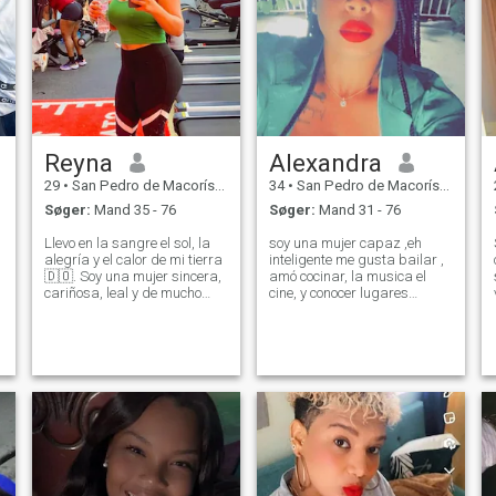
Reyna
Alexandra
29
•
San Pedro de Macorís, San Pedro de Macorís, DR Dominikanske
34
•
San Pedro de Macorís, San Pedro de Macorís, DR Dominikanske
Søger:
Mand 35 - 76
Søger:
Mand 31 - 76
Llevo en la sangre el sol, la
soy una mujer capaz ,eh
alegría y el calor de mi tierra
inteligente me gusta bailar ,
🇩🇴. Soy una mujer sincera,
amó cocinar, la musica el
cariñosa, leal y de mucho
cine, y conocer lugares
corazón, de las que aman de
nuevos Leer y ir de compras
verdad y entregan todo
ect. soy una persona humilde
cuando confían. Me gusta
de Buenos sentimientos no
cuidarme, verme bien y ser
me gusta alardear pero el
elegante. Disfruto de las c
que me conoce siempre dice
eso de mi