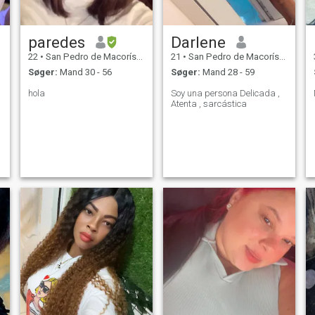
paredes
Darlene
22
•
San Pedro de Macorís, San Pedro de Macorís, DR Dominikanske
21
•
San Pedro de Macorís, San Pedro de Macorís, DR Dominikanske
Søger:
Mand 30 - 56
Søger:
Mand 28 - 59
hola
Soy una persona Delicada ,
Atenta , sarcástica