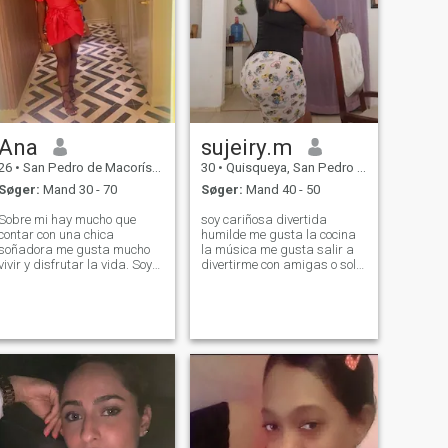
Ana
sujeiry.m
26
•
San Pedro de Macorís, San Pedro de Macorís, DR Dominikanske
30
•
Quisqueya, San Pedro de Macorís, DR Dominikanske
Søger:
Mand 30 - 70
Søger:
Mand 40 - 50
Sobre mi hay mucho que
soy cariñosa divertida
contar con una chica
humilde me gusta la cocina
soñadora me gusta mucho
la música me gusta salir a
vivir y disfrutar la vida. Soy
divertirme con amigas o sola
aventurera intento vivir la
preferiblemente sola tengo
vida lo mejor que puedo ya
una niña soy madre soltera
que no siempre he tenido el
vivo en casa de mi padre con
privilegio que ahora tengo
mi hijame gusta que si tengo
soy una chica muy
una pareja me consienta me
emprendedora, trabajado
dediq