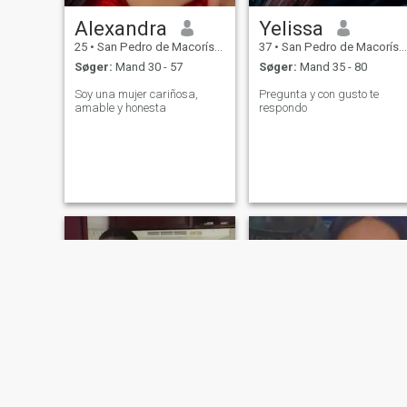
Alexandra
Yelissa
25
•
San Pedro de Macorís, San Pedro de Macorís, DR Dominikanske
37
•
San Pedro de Macorís, San Pedro de Macorís, DR Dominikanske
Søger:
Mand 30 - 57
Søger:
Mand 35 - 80
Soy una mujer cariñosa,
Pregunta y con gusto te
amable y honesta
respondo