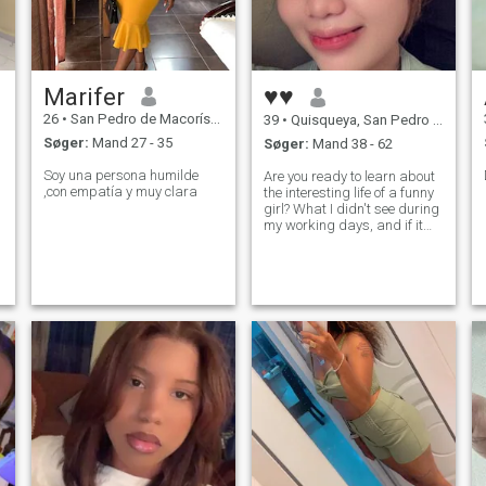
Marifer
♥♥
26
•
San Pedro de Macorís, San Pedro de Macorís, DR Dominikanske
39
•
Quisqueya, San Pedro de Macorís, DR Dominikanske
Søger:
Mand 27 - 35
Søger:
Mand 38 - 62
Soy una persona humilde
Are you ready to learn about
,con empatía y muy clara
the interesting life of a funny
girl? What I didn't see during
my working days, and if it
weren't for my life and work I
would have burned out of
loneliness)I would like to
share my inner world with
you. I don't know what