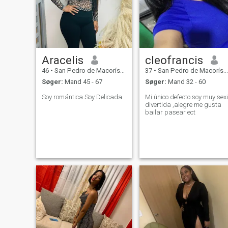
Aracelis
cleofrancis
46
•
San Pedro de Macorís, San Pedro de Macorís, DR Dominikanske
37
•
San Pedro de Macorís, San Pedro de Macorís, DR Dominikanske
Søger:
Mand 45 - 67
Søger:
Mand 32 - 60
Soy romántica Soy Delicada
Mi único defecto soy muy sexi
divertida ,alegre me gusta
bailar pasear ect