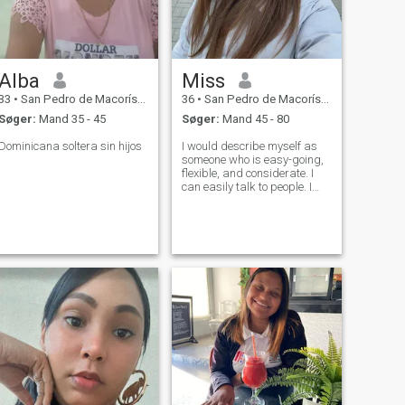
Alba
Miss
33
•
San Pedro de Macorís, San Pedro de Macorís, DR Dominikanske
36
•
San Pedro de Macorís, San Pedro de Macorís, DR Dominikanske
Søger:
Mand 35 - 45
Søger:
Mand 45 - 80
Dominicana soltera sin hijos
I would describe myself as
someone who is easy-going,
flexible, and considerate. I
can easily talk to people. I
also have a smiling
personality that has become
my asset for my work.