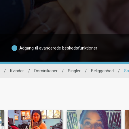
Adgang til avancerede beskedsfunktioner
/
Kvinder
/
Dominikaner
/
Singler
/
Beliggenhed
/
Sa