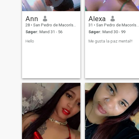
Ann
Alexa
28
•
San Pedro de Macorís, San Pedro de Macorís, DR Dominikanske
31
•
San Pedro de Macorís, San Pedro de Macorís, DR Dominikanske
Søger:
Mand 31 - 56
Søger:
Mand 30 - 99
Hello
Me gusta la paz mental!!