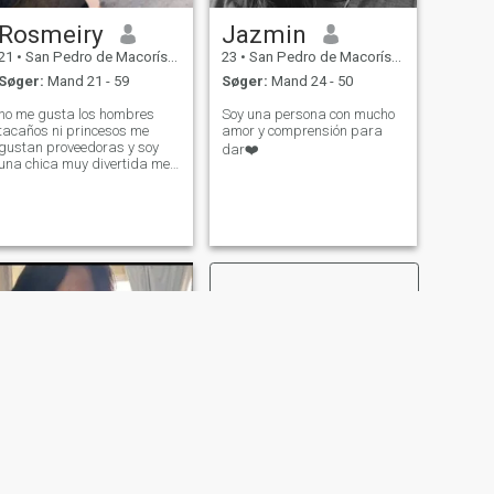
Rosmeiry
Jazmin
21
•
San Pedro de Macorís, San Pedro de Macorís, DR Dominikanske
23
•
San Pedro de Macorís, San Pedro de Macorís, DR Dominikanske
Søger:
Mand 21 - 59
Søger:
Mand 24 - 50
no me gusta los hombres
Soy una persona con mucho
tacaños ni princesos me
amor y comprensión para
gustan proveedoras y soy
dar❤️
una chica muy divertida me
gusta vivir la vida muy
carismática me gusta dar
amor y recibirlo también
conoceme y no quedras
dejarme nunca✨
NÆSTE