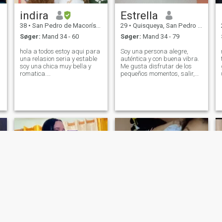
indira
Estrella
38
•
San Pedro de Macorís, San Pedro de Macorís, DR Dominikanske
29
•
Quisqueya, San Pedro de Macorís, DR Dominikanske
Søger:
Mand 34 - 60
Søger:
Mand 34 - 79
hola a todos estoy aqui para
Soy una persona alegre,
una relasion seria y estable
auténtica y con buena vibra.
soy una chica muy bella y
Me gusta disfrutar de los
romatica.
pequeños momentos, salir,
trabajadora.sincera honecta
reír, compartir con gente que
.fiel y cariñosa.
sume y vivir experiencias
nuevas. Tengo carácter, sé lo
que quiero y siempre trato de
dar lo mejor de mí. También v