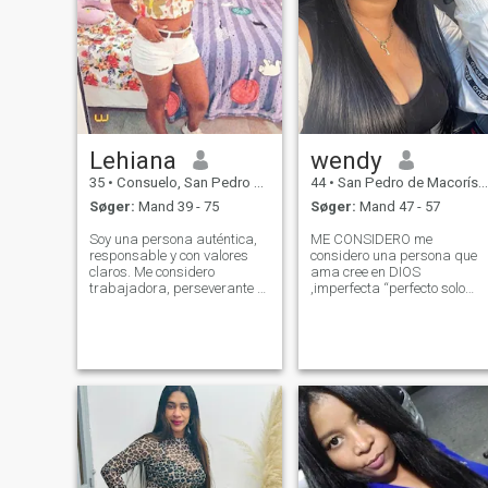
Lehiana
wendy
35
•
Consuelo, San Pedro de Macorís, DR Dominikanske
44
•
San Pedro de Macorís, San Pedro de Macorís, DR Dominikanske
Søger:
Mand 39 - 75
Søger:
Mand 47 - 57
Soy una persona auténtica,
ME CONSIDERO me
responsable y con valores
considero una persona que
claros. Me considero
ama cree en DIOS
trabajadora, perseverante y
,imperfecta “perfecto solo
enfocada en crecer tanto a
Dios ,pero cada día
nivel personal como
trabajando en la mejor
profesional. Disfruto las
versión de mi ,cada día
conversaciones sinceras,
sentir mas humana Hija
aprender cosas nuevas y
,madre ,Hermana,amiga de
rodearme de personas con b
los amigos, alegre, muy
realista, tengo lo