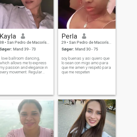
Kayla
Perla
38
•
San Pedro de Macorís, San Pedro de Macorís, DR Dominikanske
29
•
San Pedro de Macorís, San Pedro de Macorís, DR Dominikanske
Søger:
Mand 39 - 73
Søger:
Mand 30 - 75
I love ballroom dancing,
soy buenas y asi quiero que
which allows me to express
lo sean con migo amo para
my passion and elegance in
que me amen y respetó para
every movement. Regular
que me respeten
gym sessions help me stay
fit and feel energetic.
Traveling and cooking are
my true passions, I love
discovering new cultures and
experimenting wit