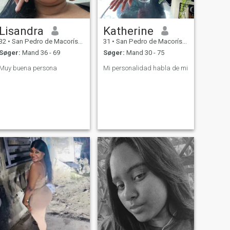
Lisandra
Katherine
32
•
San Pedro de Macorís, San Pedro de Macorís, DR Dominikanske
31
•
San Pedro de Macorís, San Pedro de Macorís, DR Dominikanske
Søger:
Mand 36 - 69
Søger:
Mand 30 - 75
Muy buena persona
Mi personalidad habla de mi