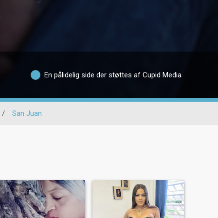
En pålidelig side der støttes af Cupid Media
/
San Juan