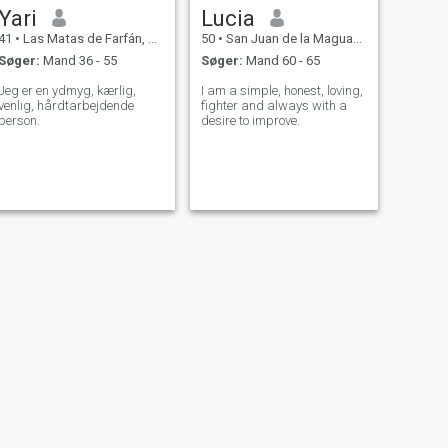
Yari
Lucia
41
•
Las Matas de Farfán, San Juan, DR Dominikanske
50
•
San Juan de la Maguana, San Juan, DR Dominikanske
Søger:
Mand 36 - 55
Søger:
Mand 60 - 65
Jeg er en ydmyg, kærlig,
I am a simple, honest, loving,
venlig, hårdtarbejdende
fighter and always with a
person.
desire to improve.
NÆSTE
Yilda