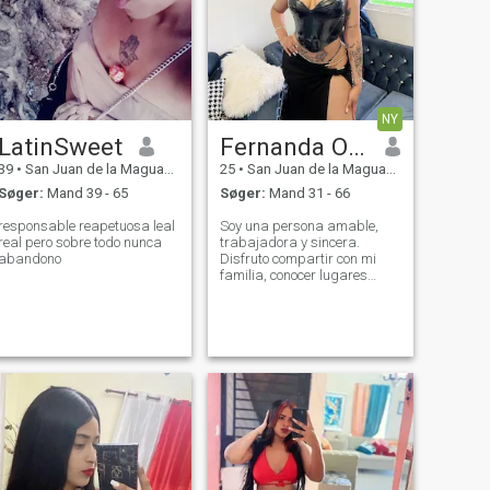
NY
LatinSweet
Fernanda Ogando
39
•
San Juan de la Maguana, San Juan, DR Dominikanske
25
•
San Juan de la Maguana, San Juan, DR Dominikanske
Søger:
Mand 39 - 65
Søger:
Mand 31 - 66
responsable reapetuosa leal
Soy una persona amable,
real pero sobre todo nunca
trabajadora y sincera.
abandono
Disfruto compartir con mi
familia, conocer lugares
nuevos y tener
conversaciones interesantes.
Busco una relación basada
en el respeto, la confianza y
el apoyo mutuo.