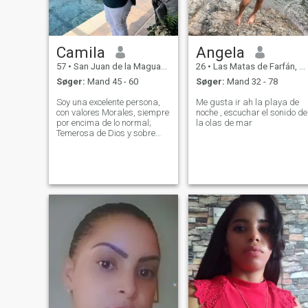
Camila
Angela
57
•
San Juan de la Maguana, San Juan, DR Dominikanske
26
•
Las Matas de Farfán, San Juan, DR Dominikanske
Søger:
Mand 45 - 60
Søger:
Mand 32 - 78
Soy una excelente persona,
Me gusta ir ah la playa de
con valores Morales, siempre
noche , escuchar el sonido de
por encima de lo normal;
la olas de mar
Temerosa de Dios y sobre
todo ,empática !!!