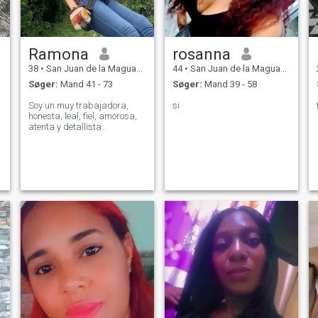
Ramona
rosanna
38
•
San Juan de la Maguana, San Juan, DR Dominikanske
44
•
San Juan de la Maguana, San Juan, DR Dominikanske
Søger:
Mand 41 - 73
Søger:
Mand 39 - 58
Soy un muy trabajadora,
si
honesta, leal, fiel, amorosa,
atenta y detallista.