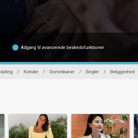
Adgang til avancerede beskedsfunktioner
dating
/
Kvinder
/
Dominikaner
/
Singler
/
Beliggenhed