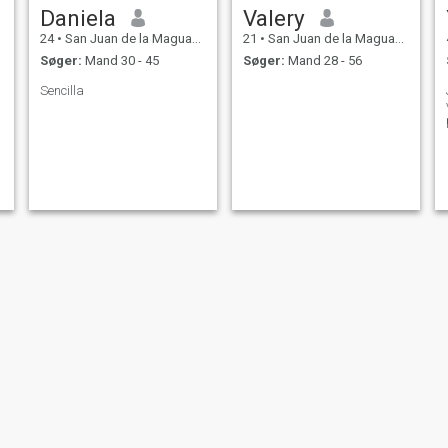
Daniela
Valery
24
•
San Juan de la Maguana, San Juan, DR Dominikanske
21
•
San Juan de la Maguana, San Juan, DR Dominikanske
Søger:
Mand 30 - 45
Søger:
Mand 28 - 56
Sencilla
Aby viola
Albanissa