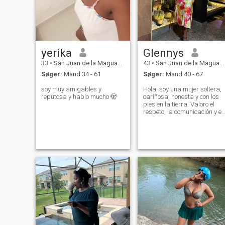
yerika
Glennys
33
•
San Juan de la Maguana, San Juan, DR Dominikanske
43
•
San Juan de la Maguana, San Juan, DR Dominikanske
Søger:
Mand 34 - 61
Søger:
Mand 40 - 67
soy muy amigables y
Hola, soy una mujer soltera,
reputosa y hablo mucho 🫣
cariñosa, honesta y con los
pies en la tierra. Valoro el
respeto, la comunicación y el
amor sincero. Me encanta
disfrutar de las cosas
simples de la vida, como un
buena conversación, una
caminata al atardecer o una
cena