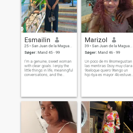
Esmailin
Marizol
25
•
San Juan de la Maguana, San Juan, DR Dominikanske
39
•
San Juan de la Maguana, San Juan, DR Dominikanske
Søger:
Mand 45 - 99
Søger:
Mand 46 - 99
I'm a genuine, sweet woman
Un poco de mi 8nomegustan
with clear goals. I enjoy the
las mentiras 0soy muy clara
little things in life, meaningful
9seloque quiero 9tengo un
conversations, and the
hijo 6ya es mayor 4lo estuve
company of a gentleman who
muy joven 12 megusta salir
knows what he wants. I
de vez en cuando 5soy
value respect, attention, and
soltera 3nome pidas fotos de
connections where we both
nuda porque mis fotos son
bring something special to
recientes y real uso
the
estenciones porq