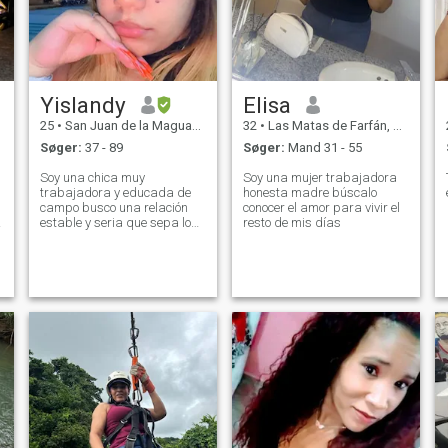
Yislandy
Elisa
25
•
San Juan de la Maguana, San Juan, DR Dominikanske
32
•
Las Matas de Farfán, San Juan, DR Dominikanske
Søger:
37 - 89
Søger:
Mand 31 - 55
Soy una chica muy
Soy una mujer trabajadora
trabajadora y educada de
honesta madre búscalo
campo busco una relación
conocer el amor para vivir el
estable y seria que sepa lo
resto de mis días
que quiere
a