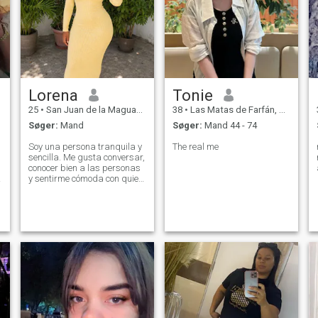
Lorena
Tonie
25
•
San Juan de la Maguana, San Juan, DR Dominikanske
38
•
Las Matas de Farfán, San Juan, DR Dominikanske
Søger:
Mand
Søger:
Mand 44 - 74
Soy una persona tranquila y
The real me
sencilla. Me gusta conversar,
conocer bien a las personas
y sentirme cómoda con quien
hablo. Valoro mucho el
respeto, la sinceridad y los
buenos detalles. También
soy cariñosa y me gusta que
todo fluya de manera
natural.