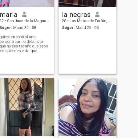
maria
la negras
32
•
San Juan de la Maguana, San Juan, DR Dominikanske
28
•
Las Matas de Farfán, San Juan, DR Dominikanske
Søger:
Mand 31 - 58
Søger:
Mand 25 - 95
quiero en contral una
persona cariño detallista
que no sea tacaño que sepa
los quiere en vida que
echemos juntos adelante que
no me conda nada que
seamos uno