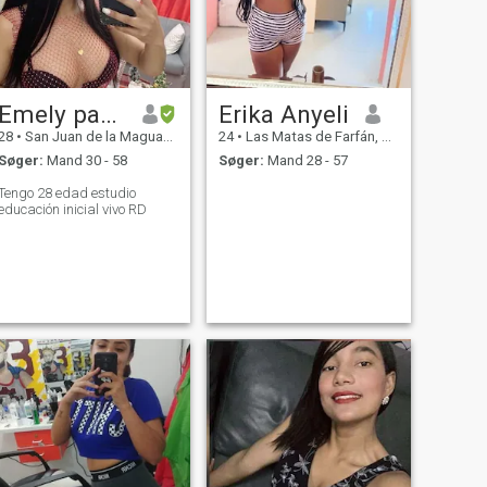
Emely pamela
Erika Anyeli
28
•
San Juan de la Maguana, San Juan, DR Dominikanske
24
•
Las Matas de Farfán, San Juan, DR Dominikanske
Søger:
Mand 30 - 58
Søger:
Mand 28 - 57
Tengo 28 edad estudio
educación inicial vivo RD