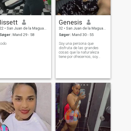
lissett
Genesis
22
•
San Juan de la Maguana, San Juan, DR Dominikanske
32
•
San Juan de la Maguana, San Juan, DR Dominikanske
Søger:
Mand 29 - 58
Søger:
Mand 30 - 55
todo
Soy una persona que
disfruta de las grandes
cosas que la naturaleza
tiene por ofrecernos, soy
amante de explorar las
montañas y apasionada por
la luna y las estrellas.