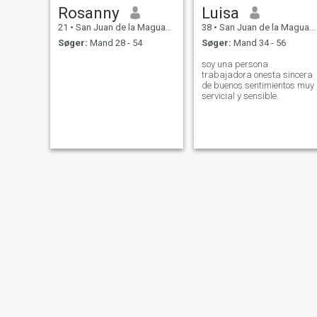
Rosanny
Luisa
21
•
San Juan de la Maguana, San Juan, DR Dominikanske
38
•
San Juan de la Maguana, San Juan, DR Dominikanske
Søger:
Mand 28 - 54
Søger:
Mand 34 - 56
soy una persona
trabajadora onesta sincera
de buenos sentimientos muy
servicial y sensible.
Johana
yoselin