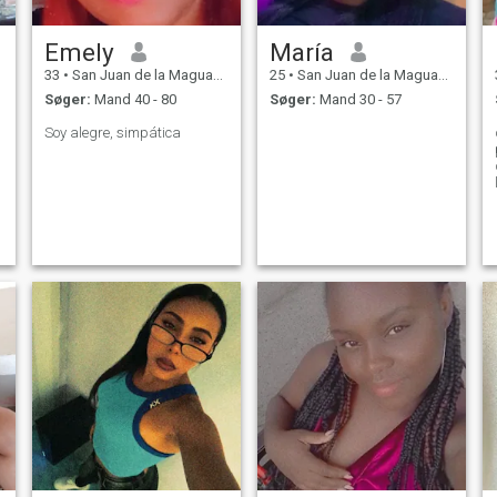
Emely
María
33
•
San Juan de la Maguana, San Juan, DR Dominikanske
25
•
San Juan de la Maguana, San Juan, DR Dominikanske
Søger:
Mand 40 - 80
Søger:
Mand 30 - 57
Soy alegre, simpática