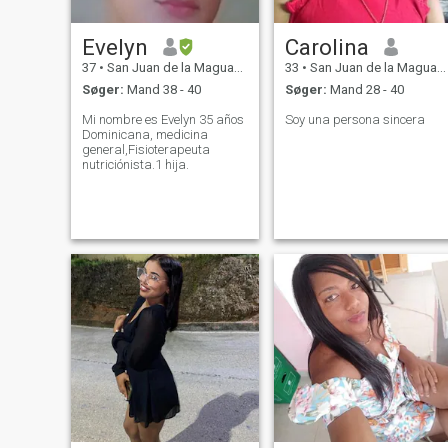
Evelyn
Carolina
37
•
San Juan de la Maguana, San Juan, DR Dominikanske
33
•
San Juan de la Maguana, San Juan, DR Dominikanske
Søger:
Mand 38 - 40
Søger:
Mand 28 - 40
Mi nombre es Evelyn 35 años
Soy una persona sincera
Dominicana, medicina
general,Fisioterapeuta
nutriciónista.1 hija.