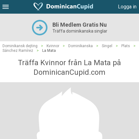
Logga in
Bli Medlem Gratis Nu
Träffa dominikanska singlar
Dominikansk dejting
>
Kvinnor
>
Dominikanska
>
Singel
>
Plats
>
Sánchez Ramírez
>
La Mata
Träffa Kvinnor från La Mata på
DominicanCupid.com