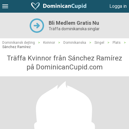
Logga in
Bli Medlem Gratis Nu
Träffa dominikanska singlar
Dominikansk dejting
>
Kvinnor
>
Dominikanska
>
Singel
>
Plats
>
Sánchez Ramírez
Träffa Kvinnor från Sánchez Ramírez
på DominicanCupid.com