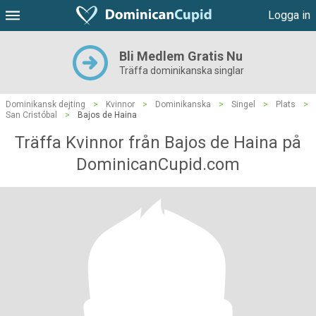
Logga in
Bli Medlem Gratis Nu
Träffa dominikanska singlar
Dominikansk dejting
>
Kvinnor
>
Dominikanska
>
Singel
>
Plats
>
San Cristóbal
>
Bajos de Haina
Träffa Kvinnor från Bajos de Haina på
DominicanCupid.com