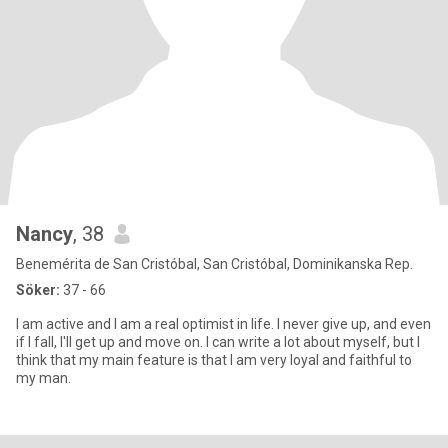
Nancy
, 38
Benemérita de San Cristóbal, San Cristóbal, Dominikanska Rep.
Söker:
37 - 66
I am active and I am a real optimist in life. I never give up, and even
if I fall, I'll get up and move on. I can write a lot about myself, but I
think that my main feature is that I am very loyal and faithful to
my man.