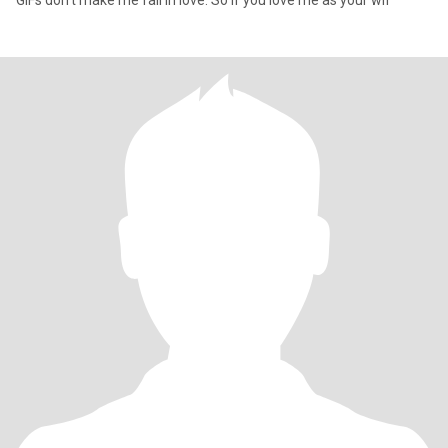
GIFs don't make me fall in love. So if you love me as your wif