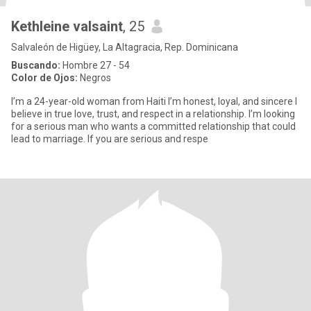
Kethleine valsaint
, 25
Salvaleón de Higüey, La Altagracia, Rep. Dominicana
Buscando:
Hombre 27 - 54
Color de Ojos:
Negros
I’m a 24-year-old woman from Haiti I’m honest, loyal, and sincere I
believe in true love, trust, and respect in a relationship. I’m looking
for a serious man who wants a committed relationship that could
lead to marriage. If you are serious and respe