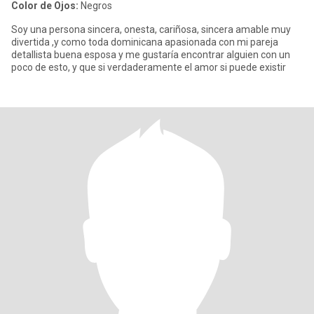
Color de Ojos:
Negros
Soy una persona sincera, onesta, cariñosa, sincera amable muy
divertida ,y como toda dominicana apasionada con mi pareja
detallista buena esposa y me gustaría encontrar alguien con un
poco de esto, y que si verdaderamente el amor si puede existir