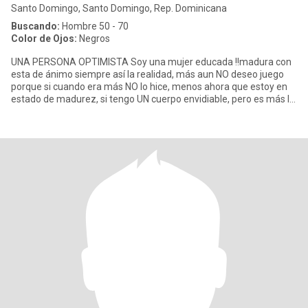
Santo Domingo, Santo Domingo, Rep. Dominicana
Buscando:
Hombre 50 - 70
Color de Ojos:
Negros
UNA PERSONA OPTIMISTA Soy una mujer educada !!madura con
esta de ánimo siempre así la realidad, más aun NO deseo juego
porque si cuando era más NO lo hice, menos ahora que estoy en
estado de madurez, si tengo UN cuerpo envidiable, pero es más lo
qu