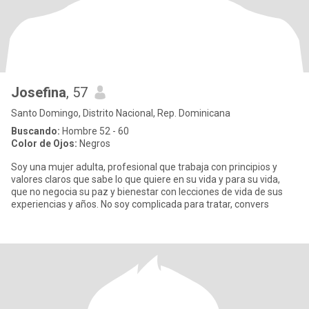
Josefina
, 57
Santo Domingo, Distrito Nacional, Rep. Dominicana
Buscando:
Hombre 52 - 60
Color de Ojos:
Negros
Soy una mujer adulta, profesional que trabaja con principios y
valores claros que sabe lo que quiere en su vida y para su vida,
que no negocia su paz y bienestar con lecciones de vida de sus
experiencias y años. No soy complicada para tratar, convers