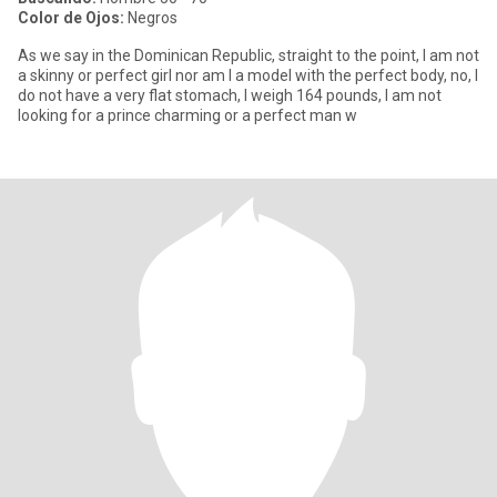
Color de Ojos:
Negros
As we say in the Dominican Republic, straight to the point, I am not
a skinny or perfect girl nor am I a model with the perfect body, no, I
do not have a very flat stomach, I weigh 164 pounds, I am not
looking for a prince charming or a perfect man w