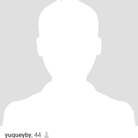
yuqueyby
, 44