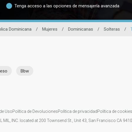
Tenga acceso a las opciones de mensajería avanzada
blica Dominicana
/
Mujeres
/
Dominicanas
/
Solteras
/
ueso
Bbw
de Uso
Política de Devoluciones
Política de privacidad
Política de cookie
IL MIL, INC. located at 200 Townsend St., Unit 43, San Francisco CA 94