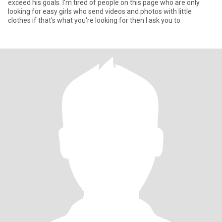
exceed his goals. I'm tired of people on this page who are only
looking for easy girls who send videos and photos with little
clothes if that's what you're looking for then I ask you to