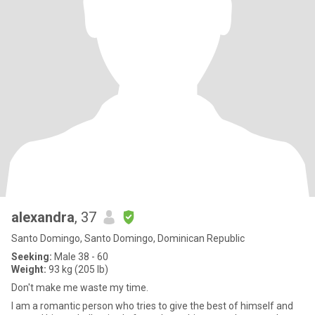
alexandra
, 37
Santo Domingo, Santo Domingo, Dominican Republic
Seeking:
Male 38 - 60
Weight:
93 kg (205 lb)
Don't make me waste my time.
I am a romantic person who tries to give the best of himself and