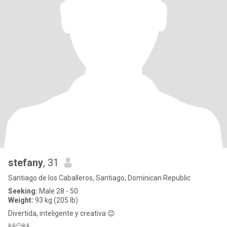
stefany
, 31
Santiago de los Caballeros, Santiago, Dominican Republic
Seeking:
Male 28 - 50
Weight:
93 kg (205 lb)
Divertida, inteligente y creativa 😊
🙌😊🙌