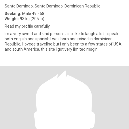
Santo Domingo, Santo Domingo, Dominican Republic
Seeking:
Male 49 - 58
Weight:
93 kg (205 lb)
Read my profile carefully
Im a very sweet and kind person i also like to laugh a lot. i speak
both english and spanish I was born and raised in dominican
Repúblic. I loveee traveling but i only been to a few states of USA
and south America. this site i got very limited msgin