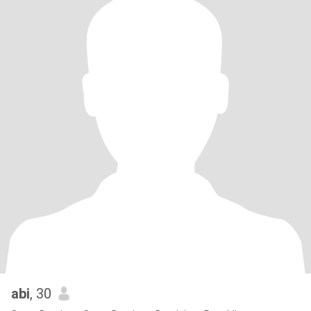
abi
, 30