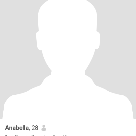
Anabella
, 28