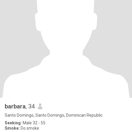
barbara
, 34
Santo Domingo, Santo Domingo, Dominican Republic
Seeking:
Male 32 - 55
Smoke:
Do smoke