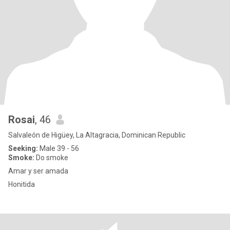
Rosai
, 46
Salvaleón de Higüey, La Altagracia, Dominican Republic
Seeking:
Male 39 - 56
Smoke:
Do smoke
Amar y ser amada
Honitida