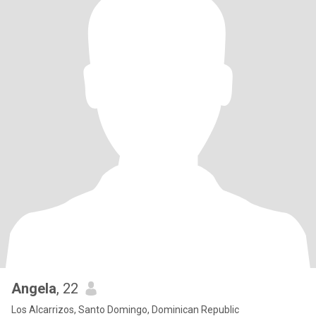
Angela
, 22
Los Alcarrizos, Santo Domingo, Dominican Republic