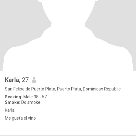
Karla
, 27
San Felipe de Puerto Plata, Puerto Plata, Dominican Republic
Seeking:
Male 38 - 57
Smoke:
Do smoke
Karla
Me gusta el vino