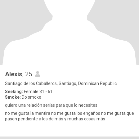
Alexis
, 25
Santiago de los Caballeros, Santiago, Dominican Republic
Seeking:
Female 31 - 61
Smoke:
Do smoke
quiero una relación serías para que lo necesites
no me gusta la mentira no me gusta los engaños no me gusta que
pasen pendiente a los de más y muchas cosas más