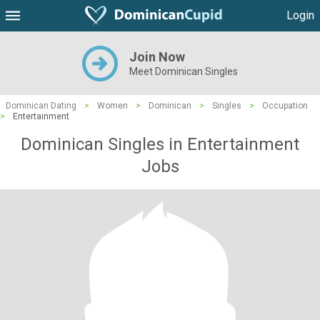
Login
Join Now
Meet Dominican Singles
Dominican Dating
>
Women
>
Dominican
>
Singles
>
Occupation
>
Entertainment
Dominican Singles in Entertainment
Jobs