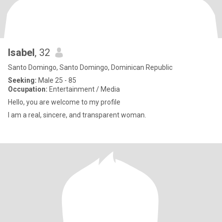
Isabel
, 32
Santo Domingo, Santo Domingo, Dominican Republic
Seeking:
Male 25 - 85
Occupation:
Entertainment / Media
Hello, you are welcome to my profile
I am a real, sincere, and transparent woman.