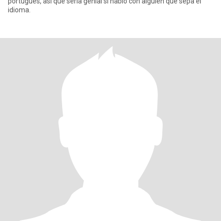
portugués, así que sería genial si hablo con alguien que sepa el
idioma.