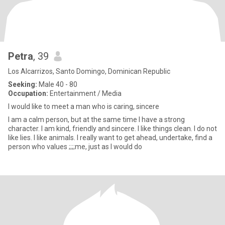
Petra
, 39
Los Alcarrizos, Santo Domingo, Dominican Republic
Seeking:
Male 40 - 80
Occupation:
Entertainment / Media
I would like to meet a man who is caring, sincere
I am a calm person, but at the same time I have a strong
character. I am kind, friendly and sincere. I like things clean. I do not
like lies. I like animals. I really want to get ahead, undertake, find a
person who values ;;;;me, just as I would do