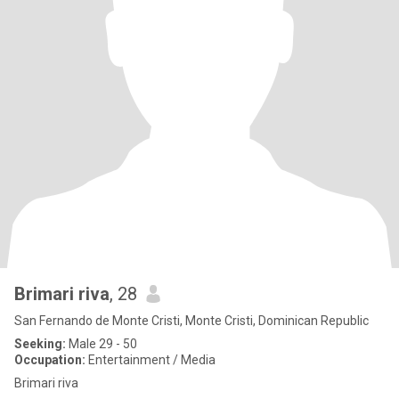
Brimari riva
, 28
San Fernando de Monte Cristi, Monte Cristi, Dominican Republic
Seeking:
Male 29 - 50
Occupation:
Entertainment / Media
Brimari riva