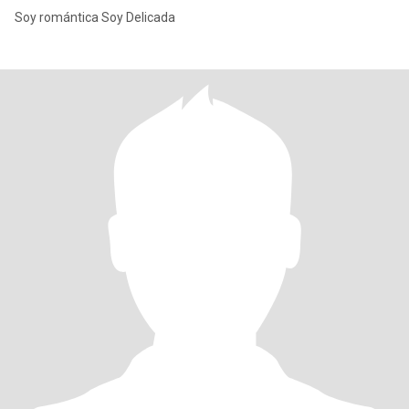
Soy romántica Soy Delicada