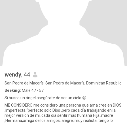
wendy
, 44
San Pedro de Macorís, San Pedro de Macorís, Dominican Republic
Seeking:
Male 47 - 57
Si busca un ángel asegúrate de ser un cielo 😉
ME CONSIDERO me considero una persona que ama cree en DIOS
,imperfecta “perfecto solo Dios ,pero cada día trabajando en la
mejor versión de mi ,cada día sentir mas humana Hija ,madre
,Hermana,amiga de los amigos, alegre, muy realista, tengo lo