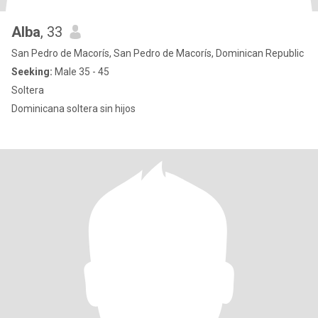
Alba
, 33
San Pedro de Macorís, San Pedro de Macorís, Dominican Republic
Seeking:
Male 35 - 45
Soltera
Dominicana soltera sin hijos