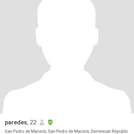
paredes
, 22
San Pedro de Macorís, San Pedro de Macorís, Dominican Republic