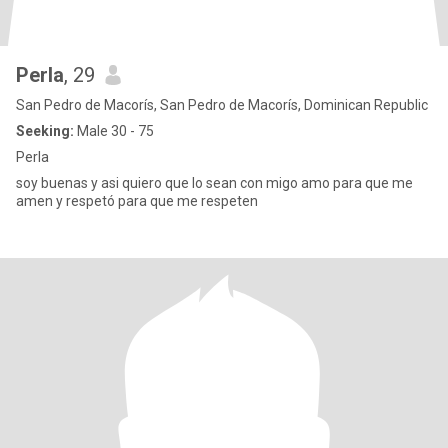
Perla
, 29
San Pedro de Macorís, San Pedro de Macorís, Dominican Republic
Seeking:
Male 30 - 75
Perla
soy buenas y asi quiero que lo sean con migo amo para que me
amen y respetó para que me respeten