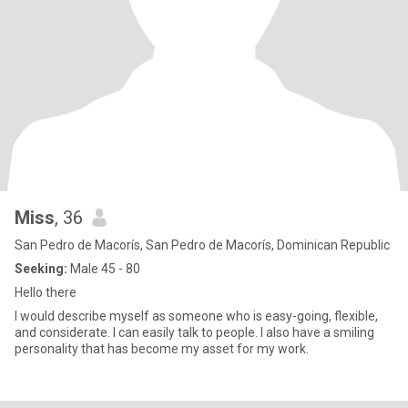
Miss
, 36
San Pedro de Macorís, San Pedro de Macorís, Dominican Republic
Seeking:
Male 45 - 80
Hello there
I would describe myself as someone who is easy-going, flexible,
and considerate. I can easily talk to people. I also have a smiling
personality that has become my asset for my work.