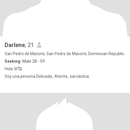
Darlene
, 21
San Pedro de Macorís, San Pedro de Macorís, Dominican Republic
Seeking:
Male 28 - 59
Hola 🐻🥰
Soy una persona Delicada , Atenta , sarcástica