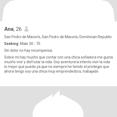
Ana
, 26
San Pedro de Macorís, San Pedro de Macorís, Dominican Republic
Seeking:
Male 30 - 70
Sin dolor no hay recompensa.
Sobre mi hay mucho que contar con una chica soñadora me gusta
mucho vivir y disfrutar la vida. Soy aventurera intento vivir la vida
lo mejor que puedo ya que no siempre he tenido el privilegio que
ahora tengo soy una chica muy emprendedora, trabajado