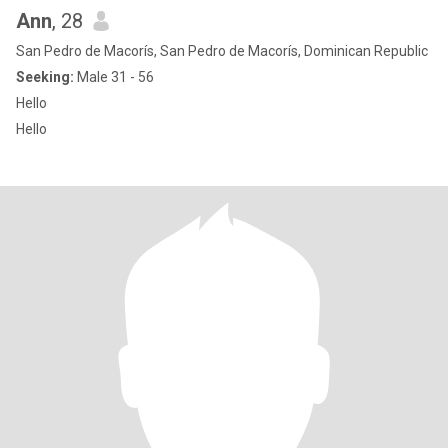
Ann
, 28
San Pedro de Macorís, San Pedro de Macorís, Dominican Republic
Seeking:
Male 31 - 56
Hello
Hello