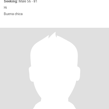
Seeking:
Male 56 - 81
Hi
Buena chica