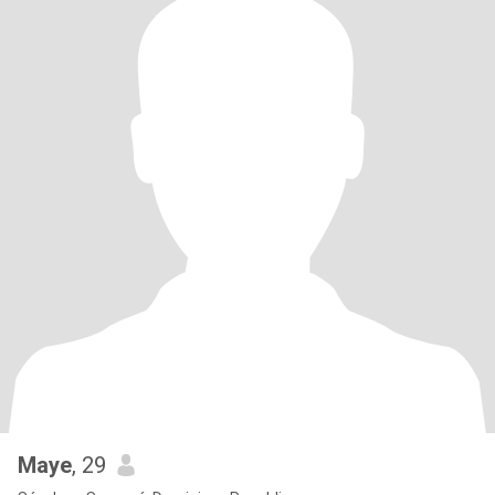
Maye
, 29