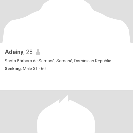
Adeiny
, 28
Santa Bárbara de Samaná, Samaná, Dominican Republic
Seeking:
Male 31 - 60