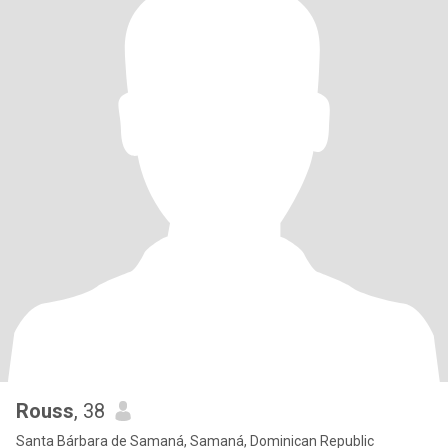
Rouss
, 38
Santa Bárbara de Samaná, Samaná, Dominican Republic