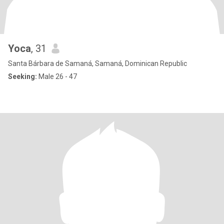
Yoca
, 31
Santa Bárbara de Samaná, Samaná, Dominican Republic
Seeking:
Male 26 - 47