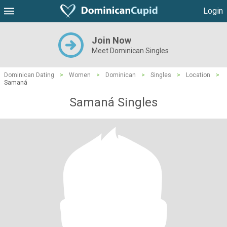
Login
Join Now
Meet Dominican Singles
Dominican Dating
>
Women
>
Dominican
>
Singles
>
Location
>
Samaná
Samaná Singles