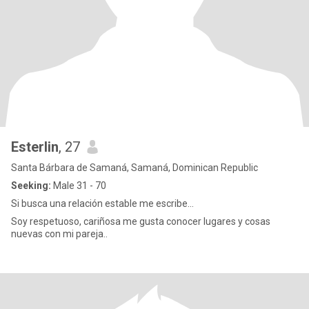
Esterlin
, 27
Santa Bárbara de Samaná, Samaná, Dominican Republic
Seeking:
Male 31 - 70
Si busca una relación estable me escribe…
Soy respetuoso, cariñosa me gusta conocer lugares y cosas
nuevas con mi pareja..