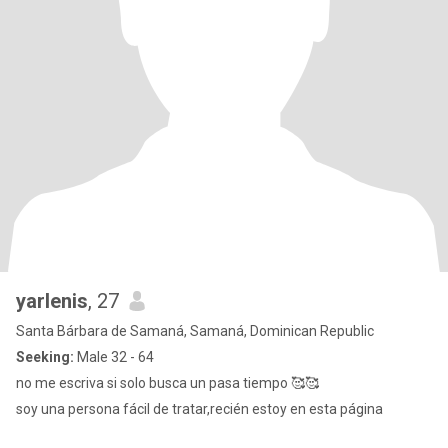
yarlenis
, 27
Santa Bárbara de Samaná, Samaná, Dominican Republic
Seeking:
Male 32 - 64
no me escriva si solo busca un pasa tiempo 🥰🥰
soy una persona fácil de tratar,recién estoy en esta página