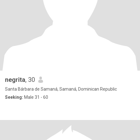
negrita
, 30
Santa Bárbara de Samaná, Samaná, Dominican Republic
Seeking:
Male 31 - 60