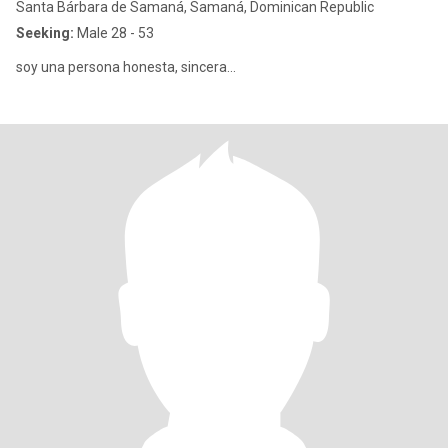
Santa Bárbara de Samaná, Samaná, Dominican Republic
Seeking:
Male 28 - 53
soy una persona honesta, sincera...