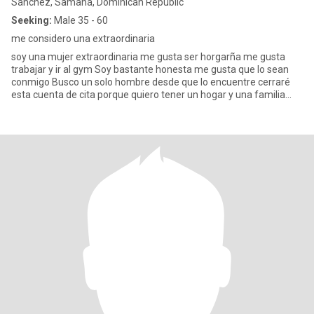
Sánchez, Samaná, Dominican Republic
Seeking:
Male 35 - 60
me considero una extraordinaria
soy una mujer extraordinaria me gusta ser horgarña me gusta
trabajar y ir al gym Soy bastante honesta me gusta que lo sean
conmigo Busco un solo hombre desde que lo encuentre cerraré
esta cuenta de cita porque quiero tener un hogar y una familia
Bus