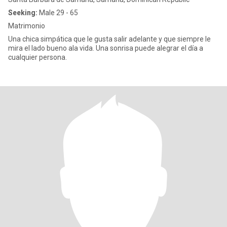
Seeking:
Male 29 - 65
Matrimonio
Una chica simpática que le gusta salir adelante y que siempre le
mira el lado bueno ala vida. Una sonrisa puede alegrar el día a
cualquier persona.