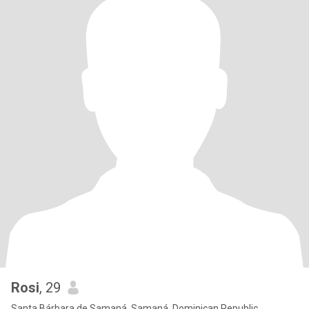
Rosi
, 29
Santa Bárbara de Samaná, Samaná, Dominican Republic