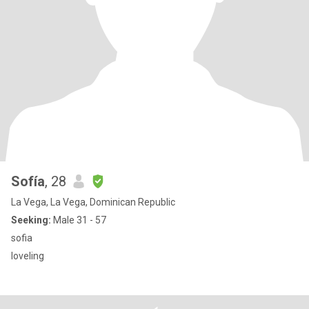
Sofía
, 28
La Vega, La Vega, Dominican Republic
Seeking:
Male 31 - 57
sofia
loveling