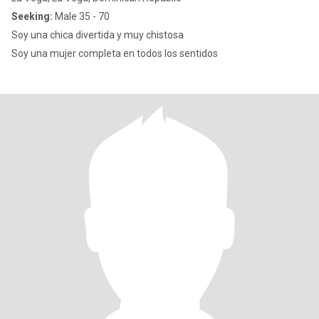
Seeking:
Male 35 - 70
Soy una chica divertida y muy chistosa
Soy una mujer completa en todos los sentidos