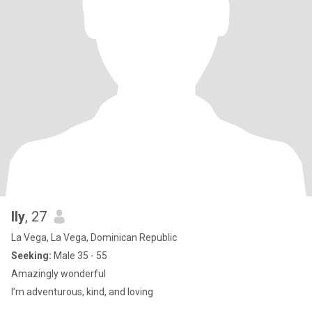
Ily
, 27
La Vega, La Vega, Dominican Republic
Seeking:
Male 35 - 55
Amazingly wonderful
I’m adventurous, kind, and loving