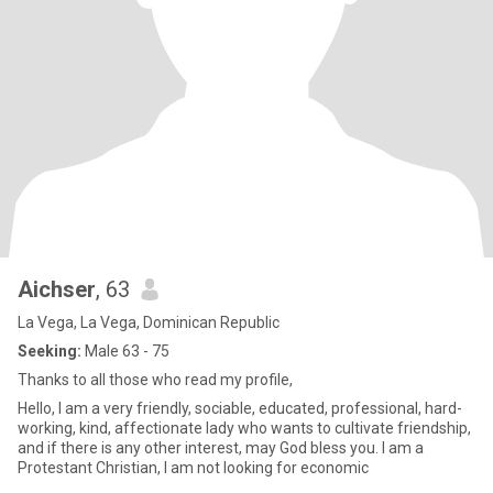
Aichser
, 63
La Vega, La Vega, Dominican Republic
Seeking:
Male 63 - 75
Thanks to all those who read my profile,
Hello, I am a very friendly, sociable, educated, professional, hard-
working, kind, affectionate lady who wants to cultivate friendship,
and if there is any other interest, may God bless you. I am a
Protestant Christian, I am not looking for economic