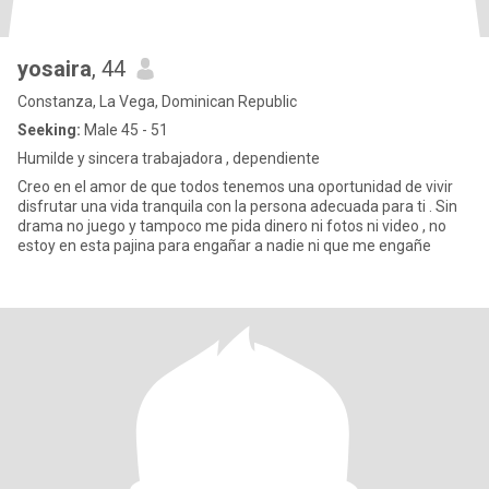
yosaira
, 44
Constanza, La Vega, Dominican Republic
Seeking:
Male 45 - 51
Humilde y sincera trabajadora , dependiente
Creo en el amor de que todos tenemos una oportunidad de vivir
disfrutar una vida tranquila con la persona adecuada para ti . Sin
drama no juego y tampoco me pida dinero ni fotos ni video , no
estoy en esta pajina para engañar a nadie ni que me engañe