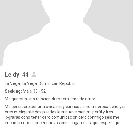
Leidy
, 44
La Vega, La Vega, Dominican Republic
Seeking:
Male 33 - 52
Me gustaria una relacion duradera llena de amor
Me considero ser una chica muy cariñosa, uno amorosa ocho y si
eres inteligente dos puedes leer nueve bien mi perfil y tres
lograras ocho tener cero comunicacion cero conmigo seis me
encanta cero conocer nuevos cinco lugares asi que espero que
logre