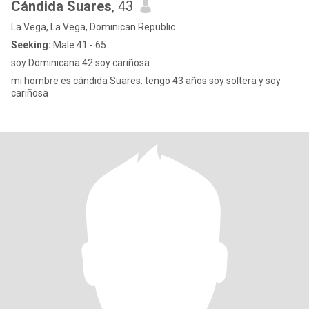
Cándida Suares
, 43
La Vega, La Vega, Dominican Republic
Seeking:
Male 41 - 65
soy Dominicana 42 soy cariñosa
mi hombre es cándida Suares. tengo 43 años soy soltera y soy
cariñosa