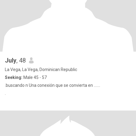
July
, 48
La Vega, La Vega, Dominican Republic
Seeking:
Male 45 - 57
.buscando n Una conexión que se convierta en …….
.