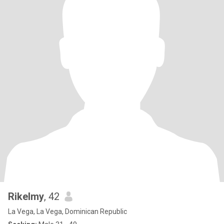
Rikelmy
, 42
La Vega, La Vega, Dominican Republic