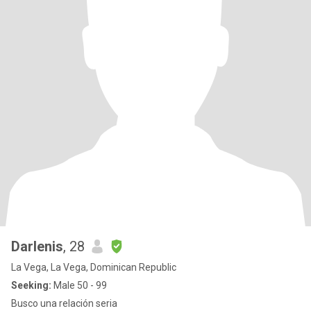
Darlenis
, 28
La Vega, La Vega, Dominican Republic
Seeking:
Male 50 - 99
Busco una relación seria