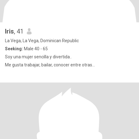
Iris
, 41
La Vega, La Vega, Dominican Republic
Seeking:
Male 40 - 65
Soy una mujer sencilla y divertida..
Me gusta trabajar, bailar, conocer entre otras...