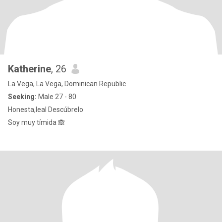
Katherine
, 26
La Vega, La Vega, Dominican Republic
Seeking:
Male 27 - 80
Honesta,leal Descúbrelo
Soy muy tímida 🙈