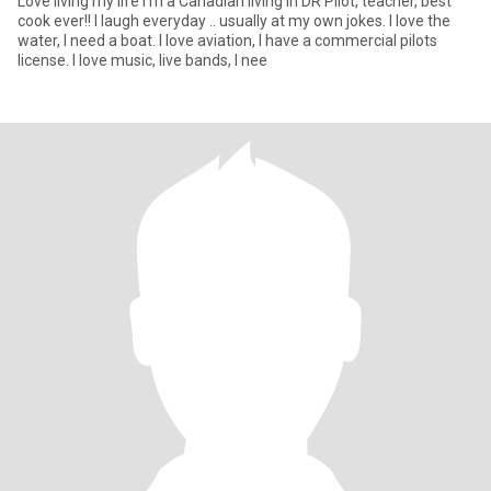
Love living my life I’m a Canadian living in DR Pilot, teacher, best
cook ever!! I laugh everyday .. usually at my own jokes. I love the
water, I need a boat. I love aviation, I have a commercial pilots
license. I love music, live bands, I nee