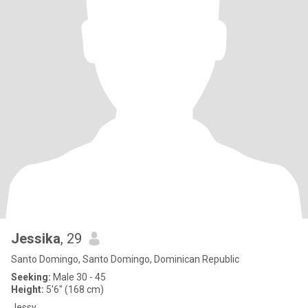
Jessika
, 29
Santo Domingo, Santo Domingo, Dominican Republic
Seeking:
Male 30 - 45
Height:
5'6" (168 cm)
Jessy