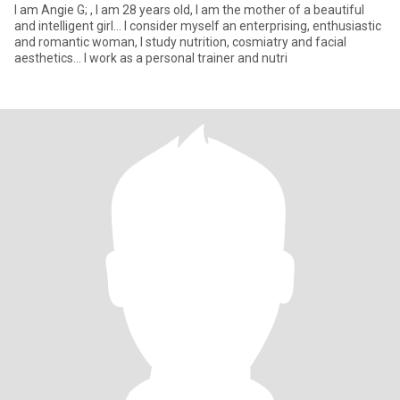
I am Angie G; , I am 28 years old, I am the mother of a beautiful
and intelligent girl... I consider myself an enterprising, enthusiastic
and romantic woman, I study nutrition, cosmiatry and facial
aesthetics... I work as a personal trainer and nutri