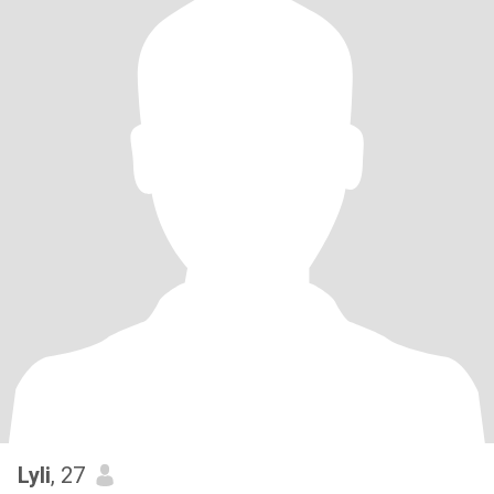
Lyli
, 27