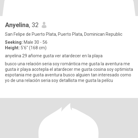
Anyelina
, 32
San Felipe de Puerto Plata, Puerto Plata, Dominican Republic
Seeking:
Male 30 - 56
Height:
5'6" (168 cm)
anyelina 29 añome gusta ver atardecer en la playa
busco una relación seria soy romántica me gusta la aventura me
gusta ir playa acotepla el atardecer me gusta cosina soy optimista
espotania me gusta aventura busco alguien tan interesado como
yo de una relación seria soy detallista me gusta la pelícu