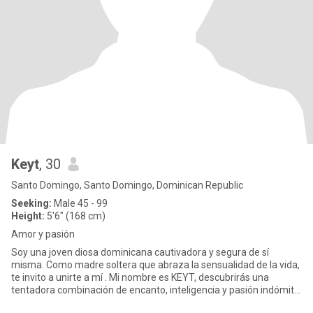
Keyt
, 30
Santo Domingo, Santo Domingo, Dominican Republic
Seeking:
Male 45 - 99
Height:
5'6" (168 cm)
Amor y pasión
Soy una joven diosa dominicana cautivadora y segura de sí
misma. Como madre soltera que abraza la sensualidad de la vida,
te invito a unirte a mí . Mi nombre es KEYT, descubrirás una
tentadora combinación de encanto, inteligencia y pasión indómita.
A