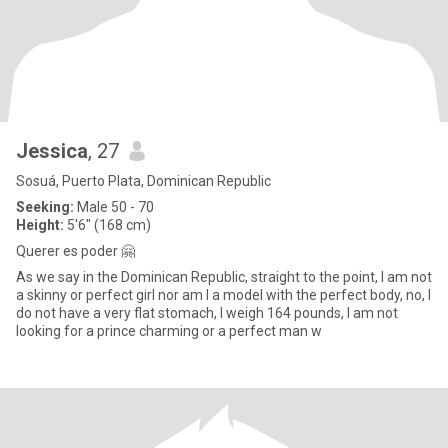
Jessica
, 27
Sosuá, Puerto Plata, Dominican Republic
Seeking:
Male 50 - 70
Height:
5'6" (168 cm)
Querer es poder 🤗
As we say in the Dominican Republic, straight to the point, I am not
a skinny or perfect girl nor am I a model with the perfect body, no, I
do not have a very flat stomach, I weigh 164 pounds, I am not
looking for a prince charming or a perfect man w