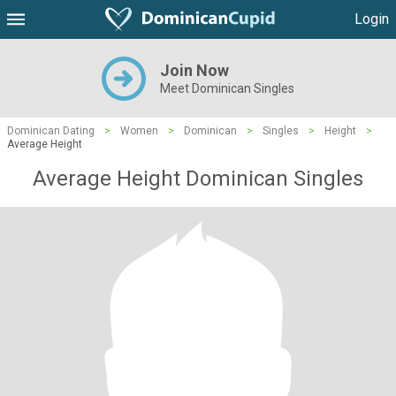
Login
Join Now
Meet Dominican Singles
Dominican Dating
>
Women
>
Dominican
>
Singles
>
Height
>
Average Height
Average Height Dominican Singles