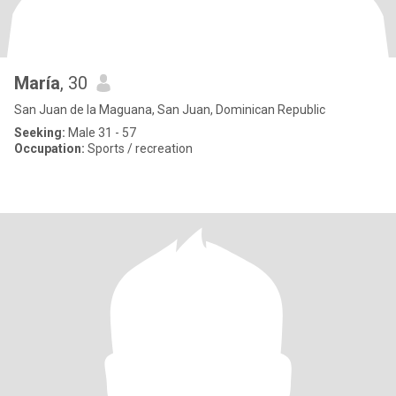
María
, 30
San Juan de la Maguana, San Juan, Dominican Republic
Seeking:
Male 31 - 57
Occupation:
Sports / recreation