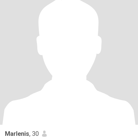
Marlenis
, 30