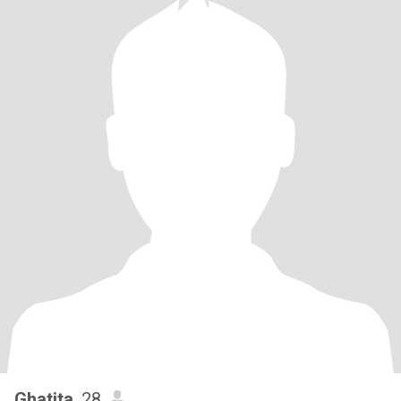
Ghatita
, 28