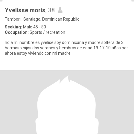
Yvelisse moris
, 38
Tamboril, Santiago, Dominican Republic
Seeking:
Male 45 - 80
Occupation:
Sports / recreation
hola mi nombre es yvelise soy dominicana y madre soltera de 3
hermoso hijos dos varones y hembras de edad 19-17-10 años por
ahora estoy viviendo con mi madre