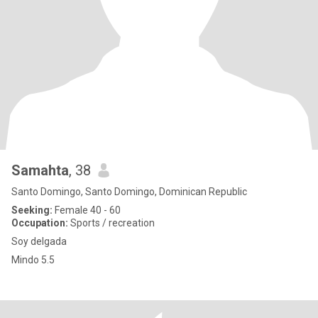
Samahta
, 38
Santo Domingo, Santo Domingo, Dominican Republic
Seeking:
Female 40 - 60
Occupation:
Sports / recreation
Soy delgada
Mindo 5.5