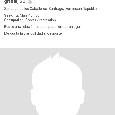
grisel
, 26
Santiago de los Caballeros, Santiago, Dominican Republic
Seeking:
Male 40 - 50
Occupation:
Sports / recreation
Busco una relación estable para formar un ogal
Me gusta la tranquilidad el desporte