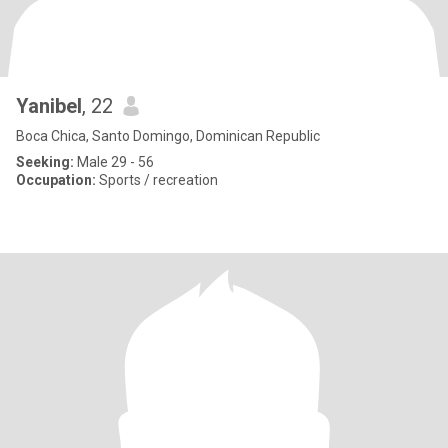
Yanibel
, 22
Boca Chica, Santo Domingo, Dominican Republic
Seeking:
Male 29 - 56
Occupation:
Sports / recreation