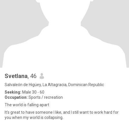
Svetlana
, 46
Salvaleón de Higüey, La Altagracia, Dominican Republic
Seeking:
Male 30 - 60
Occupation:
Sports / recreation
The world is falling apart
It's great to have someone I like, and I still want to work hard for
you when my world is collapsing.